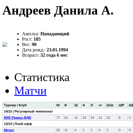
Андреев Данила А.
Амплуа:
Нападающий
Рост:
185
Вес:
90
Дата рожд.:
23.01.1994
Возраст:
32 года 6 мес
Статистика
Матчи
Турнир / Клуб
№
И
Ш
А
О
+/-
Штр
ШР
Ш
14/15 | Регулярный чемпионат
МХК Рязань-ВДВ
77
61
11
23
34
12
22
8
2
13/14 | Плей-офф
Мечел
55
11
0
1
1
0
2
0
0