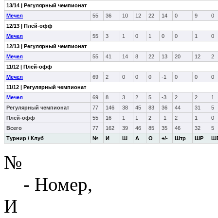
13/14 | Регулярный чемпионат
Мечел
55
36
10
12
22
14
0
9
0
12/13 | Плей-офф
Мечел
55
3
1
0
1
0
0
1
0
12/13 | Регулярный чемпионат
Мечел
55
41
14
8
22
13
20
12
2
11/12 | Плей-офф
Мечел
69
2
0
0
0
-1
0
0
0
11/12 | Регулярный чемпионат
Мечел
69
8
3
2
5
-3
2
2
1
Регулярный чемпионат
77
146
38
45
83
36
44
31
5
Плей-офф
55
16
1
1
2
-1
2
1
0
Всего
77
162
39
46
85
35
46
32
5
Турнир / Клуб
№
И
Ш
А
О
+/-
Штр
ШР
Ш
№
- Номер,
И