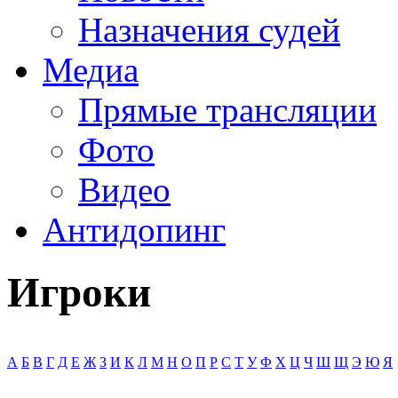
Назначения судей
Медиа
Прямые трансляции
Фото
Видео
Антидопинг
Игроки
А
Б
В
Г
Д
Е
Ж
З
И
К
Л
М
Н
О
П
Р
С
Т
У
Ф
Х
Ц
Ч
Ш
Щ
Э
Ю
Я