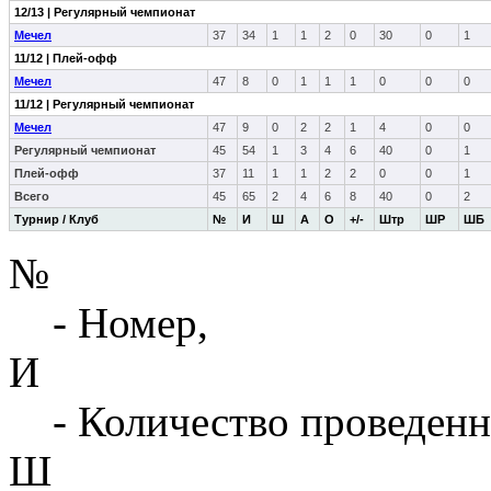
12/13 | Регулярный чемпионат
Мечел
37
34
1
1
2
0
30
0
1
11/12 | Плей-офф
Мечел
47
8
0
1
1
1
0
0
0
11/12 | Регулярный чемпионат
Мечел
47
9
0
2
2
1
4
0
0
Регулярный чемпионат
45
54
1
3
4
6
40
0
1
Плей-офф
37
11
1
1
2
2
0
0
1
Всего
45
65
2
4
6
8
40
0
2
Турнир / Клуб
№
И
Ш
А
О
+/-
Штр
ШР
ШБ
№
- Номер,
И
- Количество проведенн
Ш