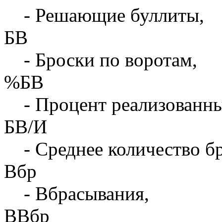
- Решающие буллиты,
БВ
- Броски по воротам,
%БВ
- Процент реализованны
БВ/И
- Среднее количество бр
Вбр
- Вбрасывания,
ВВбр