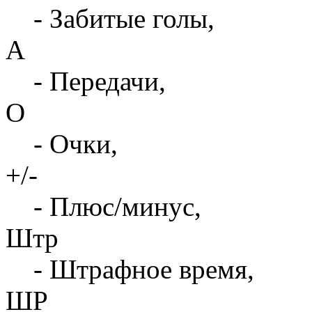
- Забитые голы,
А
- Передачи,
О
- Очки,
+/-
- Плюс/минус,
Штр
- Штрафное время,
ШР