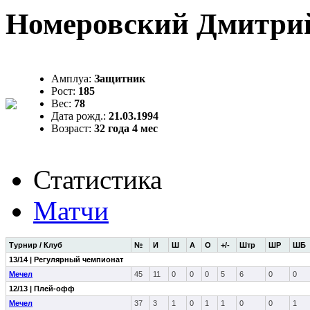
Номеровский Дмитри
Амплуа:
Защитник
Рост:
185
Вес:
78
Дата рожд.:
21.03.1994
Возраст:
32 года 4 мес
Статистика
Матчи
Турнир / Клуб
№
И
Ш
А
О
+/-
Штр
ШР
ШБ
13/14 | Регулярный чемпионат
Мечел
45
11
0
0
0
5
6
0
0
12/13 | Плей-офф
Мечел
37
3
1
0
1
1
0
0
1