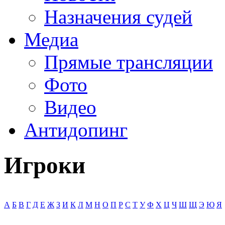
Назначения судей
Медиа
Прямые трансляции
Фото
Видео
Антидопинг
Игроки
А
Б
В
Г
Д
Е
Ж
З
И
К
Л
М
Н
О
П
Р
С
Т
У
Ф
Х
Ц
Ч
Ш
Щ
Э
Ю
Я