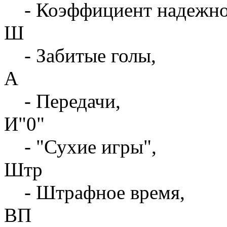
- Коэффициент надежн
Ш
- Забитые голы,
А
- Передачи,
И"0"
- "Сухие игры",
Штр
- Штрафное время,
ВП