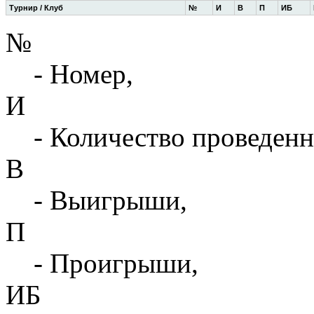
Турнир / Клуб
№
И
В
П
ИБ
№
- Номер,
И
- Количество проведенн
В
- Выигрыши,
П
- Проигрыши,
ИБ