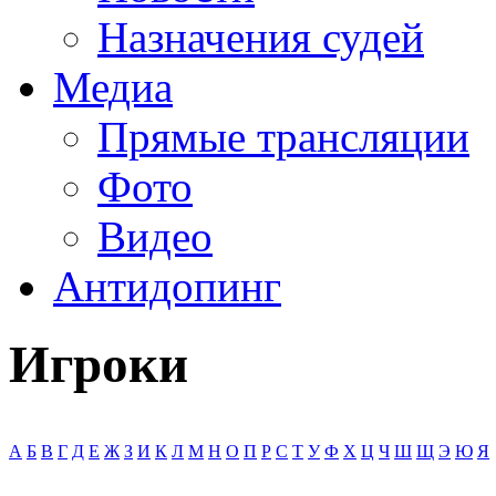
Назначения судей
Медиа
Прямые трансляции
Фото
Видео
Антидопинг
Игроки
А
Б
В
Г
Д
Е
Ж
З
И
К
Л
М
Н
О
П
Р
С
Т
У
Ф
Х
Ц
Ч
Ш
Щ
Э
Ю
Я