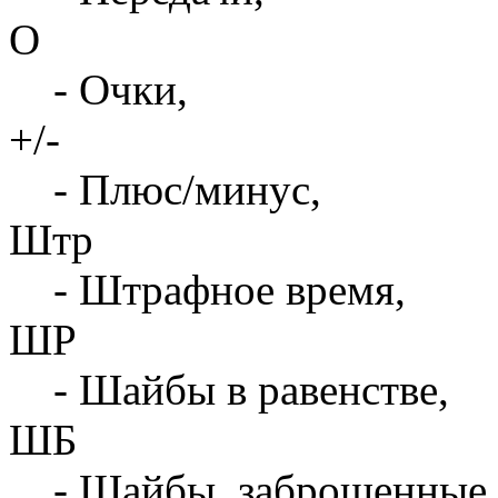
О
- Очки,
+/-
- Плюс/минус,
Штр
- Штрафное время,
ШР
- Шайбы в равенстве,
ШБ
- Шайбы, заброшенные 