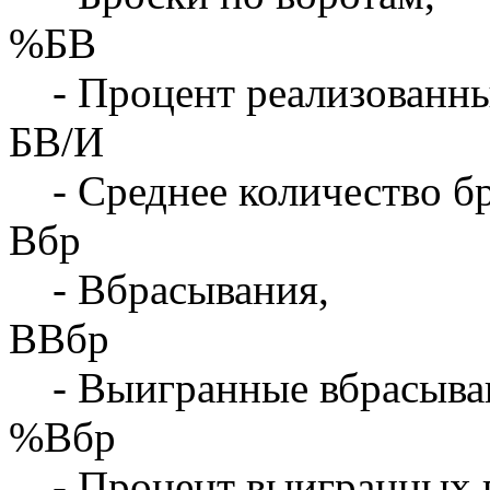
%БВ
- Процент реализованны
БВ/И
- Среднее количество бр
Вбр
- Вбрасывания,
ВВбр
- Выигранные вбрасыва
%Вбр
- Процент выигранных 