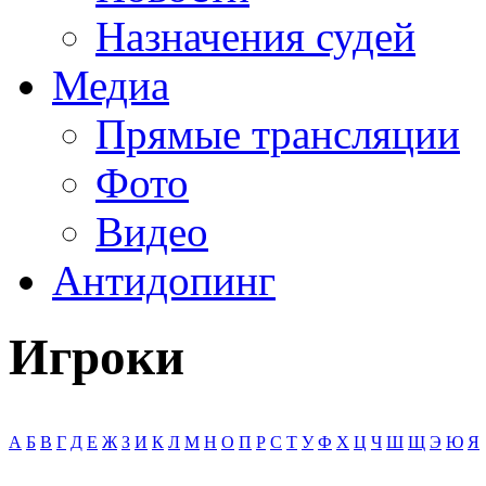
Назначения судей
Медиа
Прямые трансляции
Фото
Видео
Антидопинг
Игроки
А
Б
В
Г
Д
Е
Ж
З
И
К
Л
М
Н
О
П
Р
С
Т
У
Ф
Х
Ц
Ч
Ш
Щ
Э
Ю
Я