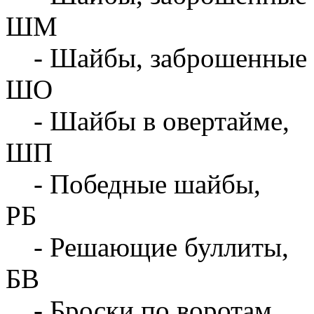
ШМ
- Шайбы, заброшенные 
ШО
- Шайбы в овертайме,
ШП
- Победные шайбы,
РБ
- Решающие буллиты,
БВ
- Броски по воротам,