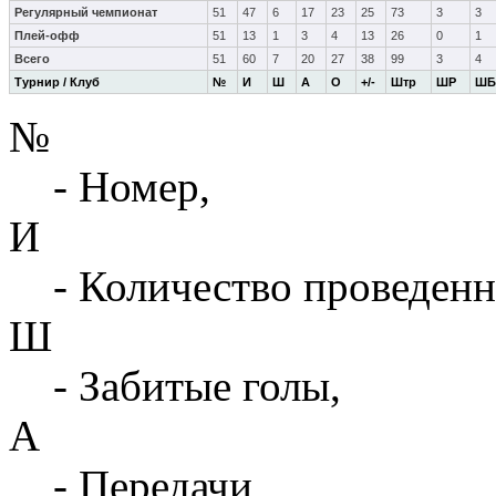
Регулярный чемпионат
51
47
6
17
23
25
73
3
3
Плей-офф
51
13
1
3
4
13
26
0
1
Всего
51
60
7
20
27
38
99
3
4
Турнир / Клуб
№
И
Ш
А
О
+/-
Штр
ШР
ШБ
№
- Номер,
И
- Количество проведенн
Ш
- Забитые голы,
А
- Передачи,