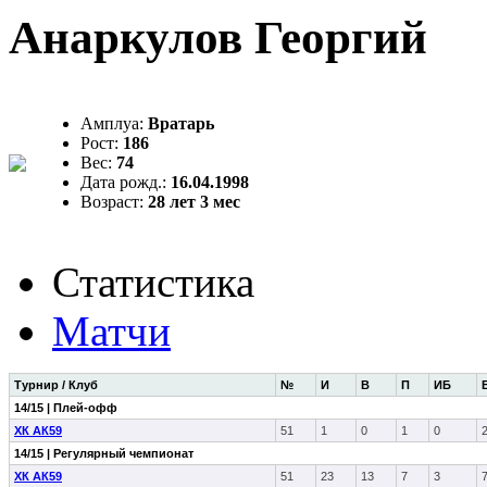
Анаркулов Георгий
Амплуа:
Вратарь
Рост:
186
Вес:
74
Дата рожд.:
16.04.1998
Возраст:
28 лет 3 мес
Статистика
Матчи
Турнир / Клуб
№
И
В
П
ИБ
14/15 | Плей-офф
ХК АК59
51
1
0
1
0
14/15 | Регулярный чемпионат
ХК АК59
51
23
13
7
3