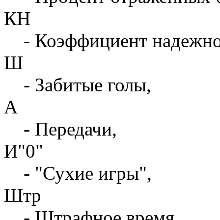
КН
- Коэффициент надежн
Ш
- Забитые голы,
А
- Передачи,
И"0"
- "Сухие игры",
Штр
- Штрафное время,