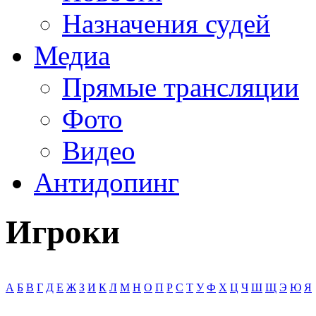
Назначения судей
Медиа
Прямые трансляции
Фото
Видео
Антидопинг
Игроки
А
Б
В
Г
Д
Е
Ж
З
И
К
Л
М
Н
О
П
Р
С
Т
У
Ф
Х
Ц
Ч
Ш
Щ
Э
Ю
Я