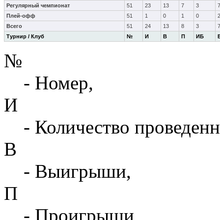
Регулярный чемпионат
51
23
13
7
3
Плей-офф
51
1
0
1
0
Всего
51
24
13
8
3
Турнир / Клуб
№
И
В
П
ИБ
№
- Номер,
И
- Количество проведенн
В
- Выигрыши,
П
- Проигрыши,