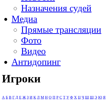
Назначения судей
Медиа
Прямые трансляции
Фото
Видео
Антидопинг
Игроки
А
Б
В
Г
Д
Е
Ж
З
И
К
Л
М
Н
О
П
Р
С
Т
У
Ф
Х
Ц
Ч
Ш
Щ
Э
Ю
Я