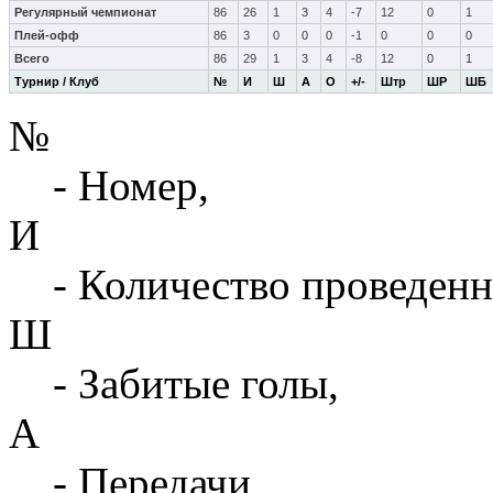
Регулярный чемпионат
86
26
1
3
4
-7
12
0
1
Плей-офф
86
3
0
0
0
-1
0
0
0
Всего
86
29
1
3
4
-8
12
0
1
Турнир / Клуб
№
И
Ш
А
О
+/-
Штр
ШР
ШБ
№
- Номер,
И
- Количество проведенн
Ш
- Забитые голы,
А
- Передачи,