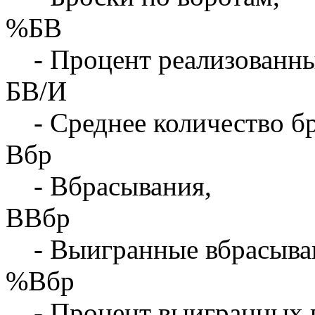
%БВ
- Процент реализованны
БВ/И
- Среднее количество бр
Вбр
- Вбрасывания,
ВВбр
- Выигранные вбрасыва
%Вбр
- Процент выигранных 