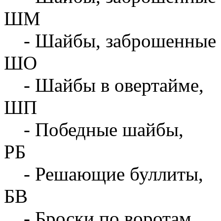
ШМ
- Шайбы, заброшенные 
ШО
- Шайбы в овертайме,
ШП
- Победные шайбы,
РБ
- Решающие буллиты,
БВ
- Броски по воротам,