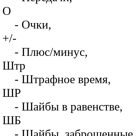
О
- Очки,
+/-
- Плюс/минус,
Штр
- Штрафное время,
ШР
- Шайбы в равенстве,
ШБ
- Шайбы, заброшенные 