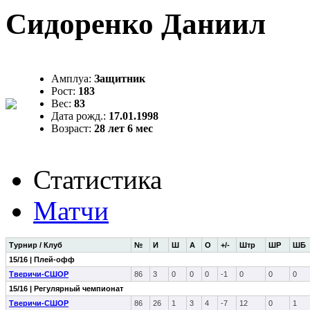
Сидоренко Даниил
Амплуа:
Защитник
Рост:
183
Вес:
83
Дата рожд.:
17.01.1998
Возраст:
28 лет 6 мес
Статистика
Матчи
Турнир / Клуб
№
И
Ш
А
О
+/-
Штр
ШР
ШБ
15/16 | Плей-офф
Тверичи-СШОР
86
3
0
0
0
-1
0
0
0
15/16 | Регулярный чемпионат
Тверичи-СШОР
86
26
1
3
4
-7
12
0
1