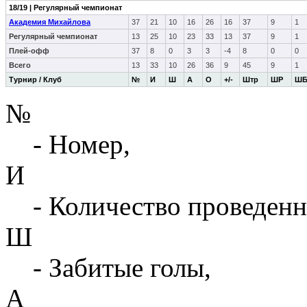
18/19 | Регулярный чемпионат
Академия Михайлова
37
21
10
16
26
16
37
9
1
Регулярный чемпионат
13
25
10
23
33
13
37
9
1
Плей-офф
37
8
0
3
3
-4
8
0
0
Всего
13
33
10
26
36
9
45
9
1
Турнир / Клуб
№
И
Ш
А
О
+/-
Штр
ШР
Ш
№
- Номер,
И
- Количество проведенн
Ш
- Забитые голы,
А