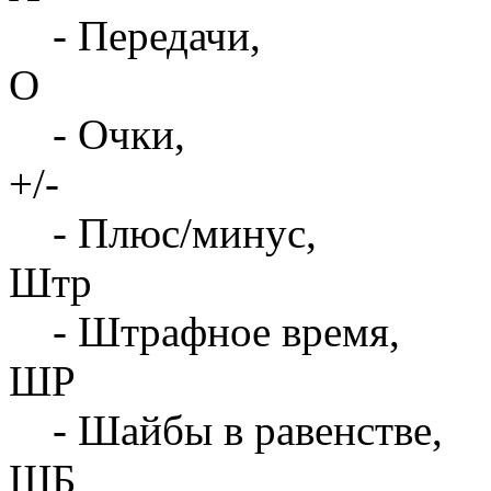
- Передачи,
О
- Очки,
+/-
- Плюс/минус,
Штр
- Штрафное время,
ШР
- Шайбы в равенстве,
ШБ