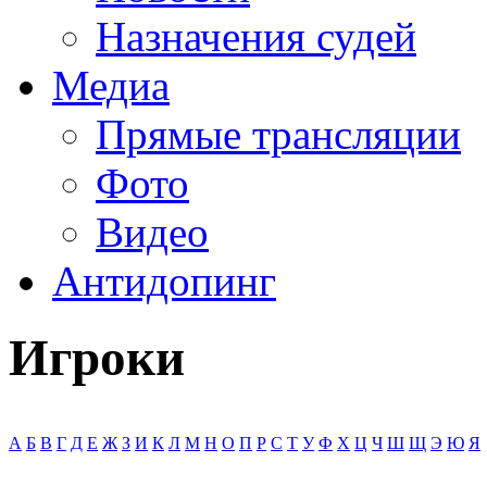
Назначения судей
Медиа
Прямые трансляции
Фото
Видео
Антидопинг
Игроки
А
Б
В
Г
Д
Е
Ж
З
И
К
Л
М
Н
О
П
Р
С
Т
У
Ф
Х
Ц
Ч
Ш
Щ
Э
Ю
Я