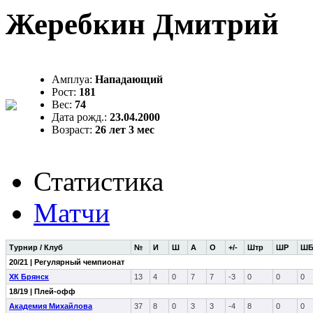
Жеребкин Дмитрий
Амплуа:
Нападающий
Рост:
181
Вес:
74
Дата рожд.:
23.04.2000
Возраст:
26 лет 3 мес
Статистика
Матчи
Турнир / Клуб
№
И
Ш
А
О
+/-
Штр
ШР
Ш
20/21 | Регулярный чемпионат
ХК Брянск
13
4
0
7
7
-3
0
0
0
18/19 | Плей-офф
Академия Михайлова
37
8
0
3
3
-4
8
0
0