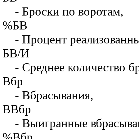
- Броски по воротам,
%БВ
- Процент реализованны
БВ/И
- Среднее количество бр
Вбр
- Вбрасывания,
ВВбр
- Выигранные вбрасыва
%Вбр