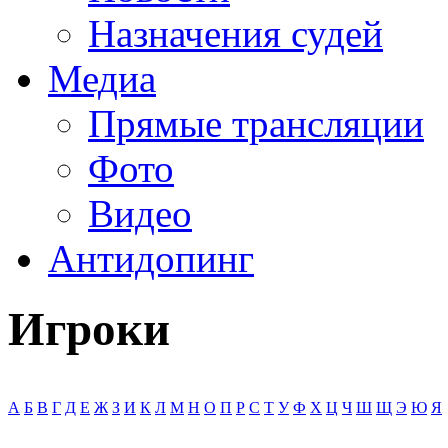
Назначения судей
Медиа
Прямые трансляции
Фото
Видео
Антидопинг
Игроки
А
Б
В
Г
Д
Е
Ж
З
И
К
Л
М
Н
О
П
Р
С
Т
У
Ф
Х
Ц
Ч
Ш
Щ
Э
Ю
Я