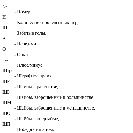
№
- Номер,
И
- Количество проведенных игр,
Ш
- Забитые голы,
А
- Передачи,
О
- Очки,
+/-
- Плюс/минус,
Штр
- Штрафное время,
ШР
- Шайбы в равенстве,
ШБ
- Шайбы, заброшенные в большинстве,
ШМ
- Шайбы, заброшенные в меньшинстве,
ШО
- Шайбы в овертайме,
ШП
- Победные шайбы,