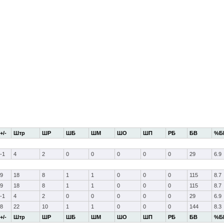
+/-
Штр
ШР
ШБ
ШМ
ШО
ШП
РБ
БВ
%Б
-1
4
2
0
0
0
0
0
29
6.9
9
18
8
1
1
0
0
0
115
8.7
9
18
8
1
1
0
0
0
115
8.7
-1
4
2
0
0
0
0
0
29
6.9
8
22
10
1
1
0
0
0
144
8.3
+/-
Штр
ШР
ШБ
ШМ
ШО
ШП
РБ
БВ
%Б