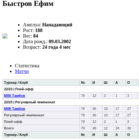
Быстров Ефим
Амплуа:
Нападающий
Рост:
188
Вес:
84
Дата рожд.:
09.03.2002
Возраст:
24 года 4 мес
Статистика
Матчи
Турнир / Клуб
№
И
Ш
А
О
22/23 | Плей-офф
МХК Тамбов
79
12
2
1
3
22/23 | Регулярный чемпионат
МХК Тамбов
79
36
10
17
27
Регулярный чемпионат
79
36
10
17
27
Плей-офф
79
12
2
1
3
Всего
79
48
12
18
30
Турнир / Клуб
№
И
Ш
А
О