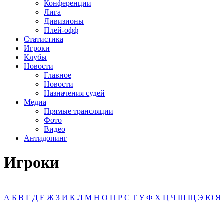
Конференции
Лига
Дивизионы
Плей-офф
Статистика
Игроки
Клубы
Новости
Главное
Новости
Назначения судей
Медиа
Прямые трансляции
Фото
Видео
Антидопинг
Игроки
А
Б
В
Г
Д
Е
Ж
З
И
К
Л
М
Н
О
П
Р
С
Т
У
Ф
Х
Ц
Ч
Ш
Щ
Э
Ю
Я