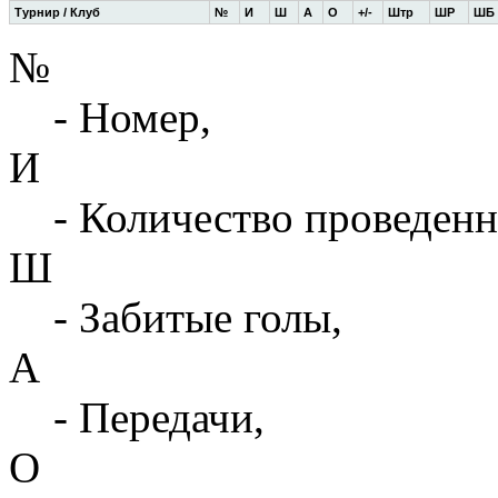
Турнир / Клуб
№
И
Ш
А
О
+/-
Штр
ШР
ШБ
№
- Номер,
И
- Количество проведенн
Ш
- Забитые голы,
А
- Передачи,
О