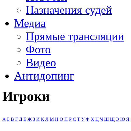
Назначения судей
Медиа
Прямые трансляции
Фото
Видео
Антидопинг
Игроки
А
Б
В
Г
Д
Е
Ж
З
И
К
Л
М
Н
О
П
Р
С
Т
У
Ф
Х
Ц
Ч
Ш
Щ
Э
Ю
Я