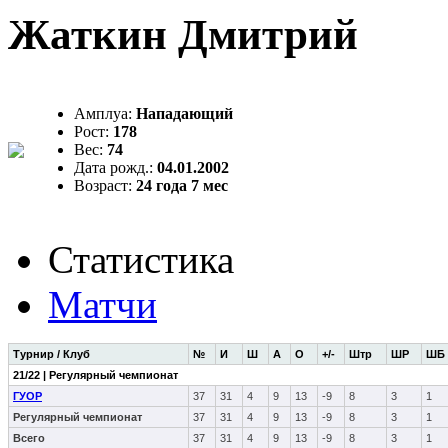
Жаткин Дмитрий
Амплуа:
Нападающий
Рост:
178
Вес:
74
Дата рожд.:
04.01.2002
Возраст:
24 года 7 мес
Статистика
Матчи
Турнир / Клуб
№
И
Ш
А
О
+/-
Штр
ШР
ШБ
21/22 | Регулярный чемпионат
ГУОР
37
31
4
9
13
-9
8
3
1
Регулярный чемпионат
37
31
4
9
13
-9
8
3
1
Всего
37
31
4
9
13
-9
8
3
1