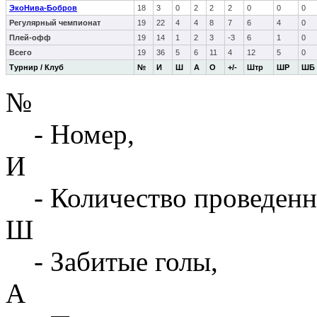
ЭкоНива-Бобров
18
3
0
2
2
2
0
0
0
Регулярный чемпионат
19
22
4
4
8
7
6
4
0
Плей-офф
19
14
1
2
3
-3
6
1
0
Всего
19
36
5
6
11
4
12
5
0
Турнир / Клуб
№
И
Ш
А
О
+/-
Штр
ШР
ШБ
№
- Номер,
И
- Количество проведенн
Ш
- Забитые голы,
А