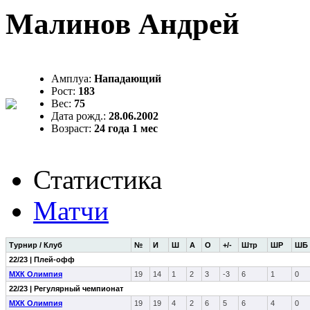
Малинов Андрей
Амплуа:
Нападающий
Рост:
183
Вес:
75
Дата рожд.:
28.06.2002
Возраст:
24 года 1 мес
Статистика
Матчи
Турнир / Клуб
№
И
Ш
А
О
+/-
Штр
ШР
ШБ
22/23 | Плей-офф
МХК Олимпия
19
14
1
2
3
-3
6
1
0
22/23 | Регулярный чемпионат
МХК Олимпия
19
19
4
2
6
5
6
4
0