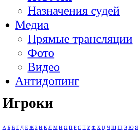
Назначения судей
Медиа
Прямые трансляции
Фото
Видео
Антидопинг
Игроки
А
Б
В
Г
Д
Е
Ж
З
И
К
Л
М
Н
О
П
Р
С
Т
У
Ф
Х
Ц
Ч
Ш
Щ
Э
Ю
Я