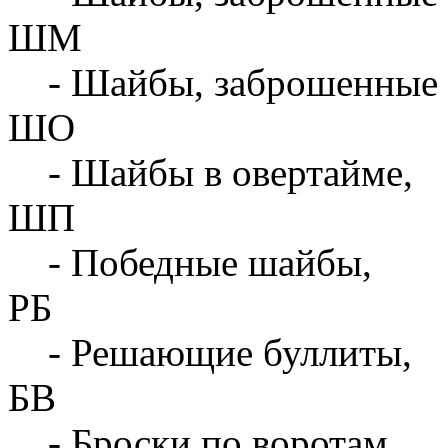
ШМ
- Шайбы, заброшенные 
ШО
- Шайбы в овертайме,
ШП
- Победные шайбы,
РБ
- Решающие буллиты,
БВ
- Броски по воротам,