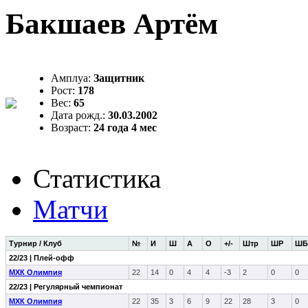
Бакшаев Артём
Амплуа:
Защитник
Рост:
178
Вес:
65
Дата рожд.:
30.03.2002
Возраст:
24 года 4 мес
Статистика
Матчи
Турнир / Клуб
№
И
Ш
А
О
+/-
Штр
ШР
ШБ
22/23 | Плей-офф
МХК Олимпия
22
14
0
4
4
-3
2
0
0
22/23 | Регулярный чемпионат
МХК Олимпия
22
35
3
6
9
22
28
3
0