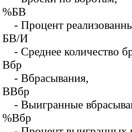
%БВ
- Процент реализованны
БВ/И
- Среднее количество бр
Вбр
- Вбрасывания,
ВВбр
- Выигранные вбрасыва
%Вбр
- Процент выигранных 