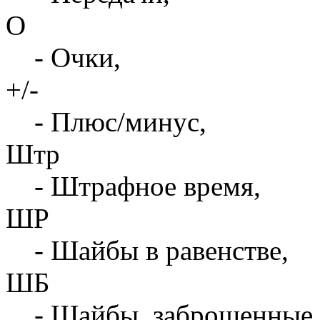
О
- Очки,
+/-
- Плюс/минус,
Штр
- Штрафное время,
ШР
- Шайбы в равенстве,
ШБ
- Шайбы, заброшенные 