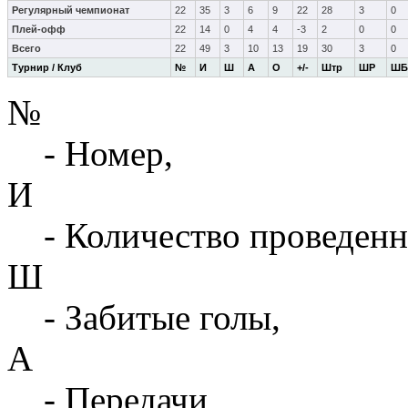
Регулярный чемпионат
22
35
3
6
9
22
28
3
0
Плей-офф
22
14
0
4
4
-3
2
0
0
Всего
22
49
3
10
13
19
30
3
0
Турнир / Клуб
№
И
Ш
А
О
+/-
Штр
ШР
ШБ
№
- Номер,
И
- Количество проведенн
Ш
- Забитые голы,
А
- Передачи,