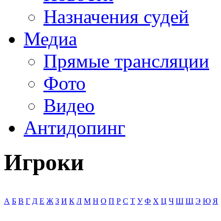
Назначения судей
Медиа
Прямые трансляции
Фото
Видео
Антидопинг
Игроки
А
Б
В
Г
Д
Е
Ж
З
И
К
Л
М
Н
О
П
Р
С
Т
У
Ф
Х
Ц
Ч
Ш
Щ
Э
Ю
Я