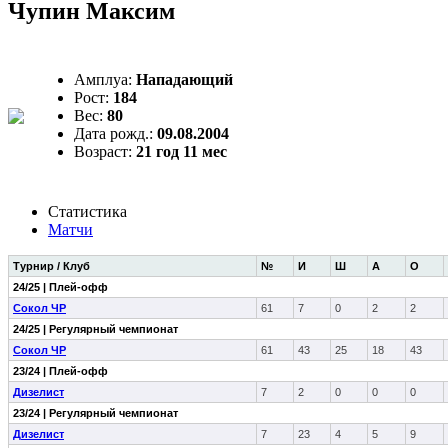
Чупин Максим
Амплуа:
Нападающий
Рост:
184
Вес:
80
Дата рожд.:
09.08.2004
Возраст:
21 год 11 мес
Статистика
Матчи
Турнир / Клуб
№
И
Ш
А
О
24/25 | Плей-офф
Сокол ЧР
61
7
0
2
2
24/25 | Регулярный чемпионат
Сокол ЧР
61
43
25
18
43
23/24 | Плей-офф
Дизелист
7
2
0
0
0
23/24 | Регулярный чемпионат
Дизелист
7
23
4
5
9