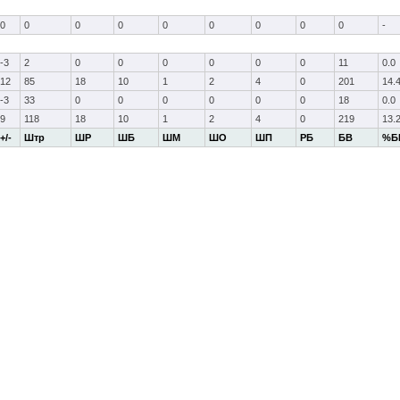
0
0
0
0
0
0
0
0
0
-
-3
2
0
0
0
0
0
0
11
0.0
12
85
18
10
1
2
4
0
201
14.
-3
33
0
0
0
0
0
0
18
0.0
9
118
18
10
1
2
4
0
219
13.
+/-
Штр
ШР
ШБ
ШМ
ШО
ШП
РБ
БВ
%Б