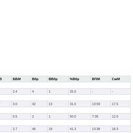
В
БВ/И
Вбр
ВВбр
%Вбр
ВП/И
См/И
2.4
4
1
25.0
-
-
7
3.0
42
13
31.0
13:59
17.5
0.5
2
1
50.0
7:35
12.0
2.7
46
19
41.3
13:38
18.3