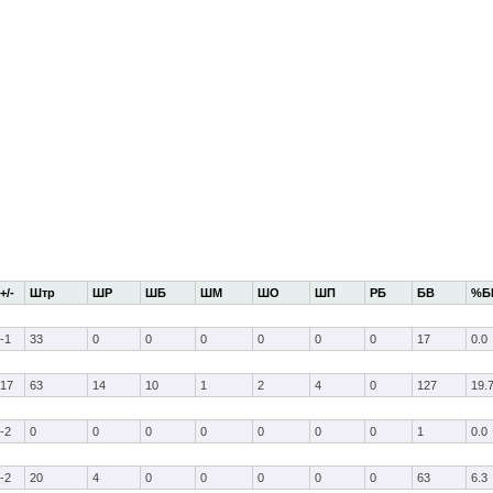
+/-
Штр
ШР
ШБ
ШМ
ШО
ШП
РБ
БВ
%Б
-1
33
0
0
0
0
0
0
17
0.0
17
63
14
10
1
2
4
0
127
19.
-2
0
0
0
0
0
0
0
1
0.0
-2
20
4
0
0
0
0
0
63
6.3