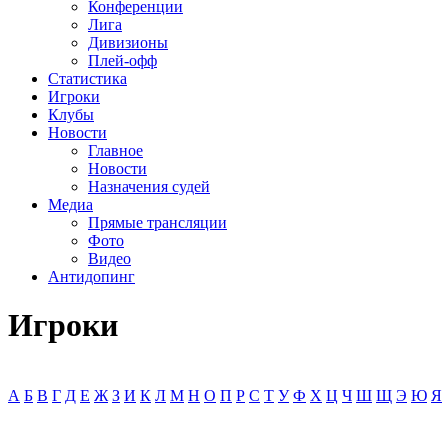
Конференции
Лига
Дивизионы
Плей-офф
Статистика
Игроки
Клубы
Новости
Главное
Новости
Назначения судей
Медиа
Прямые трансляции
Фото
Видео
Антидопинг
Игроки
А
Б
В
Г
Д
Е
Ж
З
И
К
Л
М
Н
О
П
Р
С
Т
У
Ф
Х
Ц
Ч
Ш
Щ
Э
Ю
Я