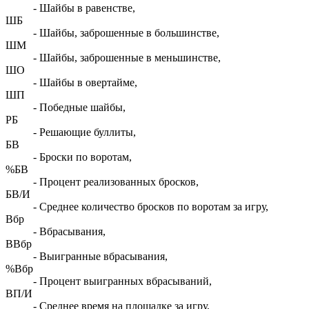
- Шайбы в равенстве,
ШБ
- Шайбы, заброшенные в большинстве,
ШМ
- Шайбы, заброшенные в меньшинстве,
ШО
- Шайбы в овертайме,
ШП
- Победные шайбы,
РБ
- Решающие буллиты,
БВ
- Броски по воротам,
%БВ
- Процент реализованных бросков,
БВ/И
- Среднее количество бросков по воротам за игру,
Вбр
- Вбрасывания,
ВВбр
- Выигранные вбрасывания,
%Вбр
- Процент выигранных вбрасываний,
ВП/И
- Среднее время на площадке за игру,