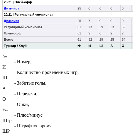
20/21 | Плей-офф
Дизелист
25
0
0
0
0
20/21 | Регулярный чемпионат
Дизелист
25
7
0
0
0
Регулярный чемпионат
61
73
29
23
52
Плей-офф
61
9
0
2
2
Всего
61
82
29
25
54
Турнир / Клуб
№
И
Ш
А
О
№
- Номер,
И
- Количество проведенных игр,
Ш
- Забитые голы,
А
- Передачи,
О
- Очки,
+/-
- Плюс/минус,
Штр
- Штрафное время,
ШР