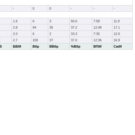
-
0
0
-
-
-
1.6
6
3
50.0
7:58
11.8
4
2.8
94
35
37.2
12:48
17.1
2.0
6
2
33.3
7:35
12.0
2
2.7
100
37
37.0
12:36
16.9
В
БВ/И
Вбр
ВВбр
%Вбр
ВП/И
См/И