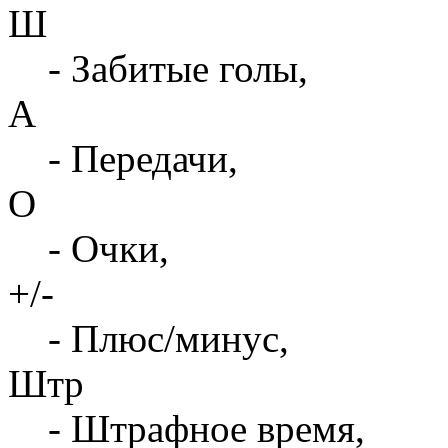
Ш
- Забитые голы,
А
- Передачи,
О
- Очки,
+/-
- Плюс/минус,
Штр
- Штрафное время,