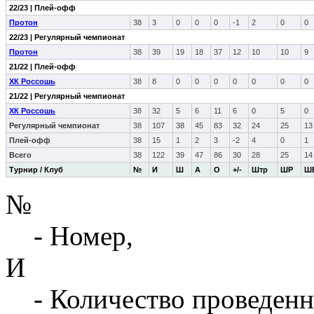
22/23 | Плей-офф
Протон
38
3
0
0
0
-1
2
0
0
22/23 | Регулярный чемпионат
Протон
38
39
19
18
37
12
10
10
9
21/22 | Плей-офф
ХК Россошь
38
8
0
0
0
0
0
0
0
21/22 | Регулярный чемпионат
ХК Россошь
38
32
5
6
11
6
0
5
0
Регулярный чемпионат
38
107
38
45
83
32
24
25
13
Плей-офф
38
15
1
2
3
-2
4
0
1
Всего
38
122
39
47
86
30
28
25
14
Турнир / Клуб
№
И
Ш
А
О
+/-
Штр
ШР
Ш
№
- Номер,
И
- Количество проведенн