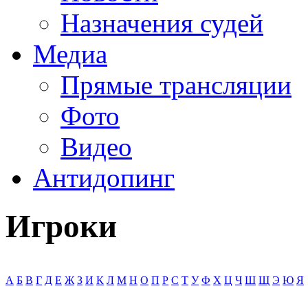
Назначения судей
Медиа
Прямые трансляции
Фото
Видео
Антидопинг
Игроки
А
Б
В
Г
Д
Е
Ж
З
И
К
Л
М
Н
О
П
Р
С
Т
У
Ф
Х
Ц
Ч
Ш
Щ
Э
Ю
Я