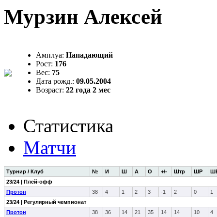
Мурзин Алексей
Амплуа:
Нападающий
Рост:
176
Вес:
75
Дата рожд.:
09.05.2004
Возраст:
22 года 2 мес
Статистика
Матчи
Турнир / Клуб
№
И
Ш
А
О
+/-
Штр
ШР
Ш
23/24 | Плей-офф
Протон
38
4
1
2
3
-1
2
0
1
23/24 | Регулярный чемпионат
Протон
38
36
14
21
35
14
14
10
4