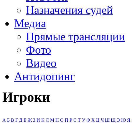
Назначения судей
Медиа
Прямые трансляции
Фото
Видео
Антидопинг
Игроки
А
Б
В
Г
Д
Е
Ж
З
И
К
Л
М
Н
О
П
Р
С
Т
У
Ф
Х
Ц
Ч
Ш
Щ
Э
Ю
Я