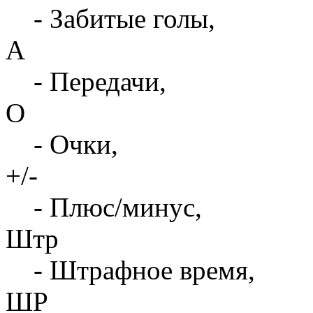
- Забитые голы,
А
- Передачи,
О
- Очки,
+/-
- Плюс/минус,
Штр
- Штрафное время,
ШР