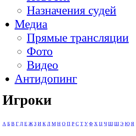
Назначения судей
Медиа
Прямые трансляции
Фото
Видео
Антидопинг
Игроки
А
Б
В
Г
Д
Е
Ж
З
И
К
Л
М
Н
О
П
Р
С
Т
У
Ф
Х
Ц
Ч
Ш
Щ
Э
Ю
Я