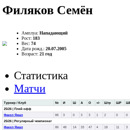
Филяков Семён
Амплуа:
Нападающий
Рост:
183
Вес:
74
Дата рожд.:
20.07.2005
Возраст:
21 год
Статистика
Матчи
Турнир / Клуб
№
И
Ш
А
О
+/-
Штр
ШР
Ш
25/26 | Плей-офф
Факел Ямал
86
3
0
3
3
1
2
0
0
25/26 | Регулярный чемпионат
Факел Ямал
86
48
14
33
47
4
18
11
3