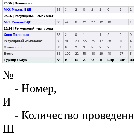
24/25 | Плей-офф
МХК Рязань-ВДВ
66
3
2
0
2
1
0
1
1
24/25 | Регулярный чемпионат
МХК Рязань-ВДВ
66
44
6
21
27
12
18
5
1
23/24 | Регулярный чемпионат
Хорс Подольск
63
2
0
1
1
1
2
0
0
Регулярный чемпионат
86
94
20
55
75
17
38
16
4
Плей-офф
86
6
2
3
5
2
2
1
1
Всего
86
100
22
58
80
19
40
17
5
Турнир / Клуб
№
И
Ш
А
О
+/-
Штр
ШР
Ш
№
- Номер,
И
- Количество проведенн
Ш