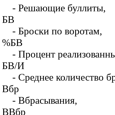
- Решающие буллиты,
БВ
- Броски по воротам,
%БВ
- Процент реализованны
БВ/И
- Среднее количество бр
Вбр
- Вбрасывания,
ВВбр