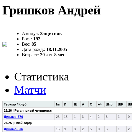
Гришков Андрей
Амплуа:
Защитник
Рост:
192
Вес:
85
Дата рожд.:
18.11.2005
Возраст:
20 лет 8 мес
Статистика
Матчи
Турнир / Клуб
№
И
Ш
А
О
+/-
Штр
ШР
Ш
25/26 | Регулярный чемпионат
Динамо-576
23
15
1
3
4
2
6
1
0
24/25 | Плей-офф
Динамо-576
15
9
3
2
5
0
6
1
2