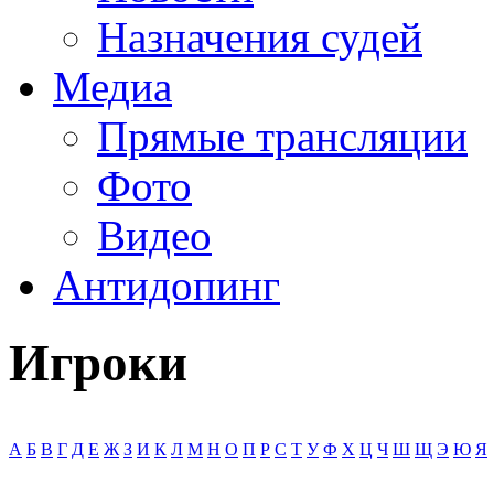
Назначения судей
Медиа
Прямые трансляции
Фото
Видео
Антидопинг
Игроки
А
Б
В
Г
Д
Е
Ж
З
И
К
Л
М
Н
О
П
Р
С
Т
У
Ф
Х
Ц
Ч
Ш
Щ
Э
Ю
Я