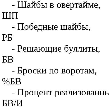
- Шайбы в овертайме,
ШП
- Победные шайбы,
РБ
- Решающие буллиты,
БВ
- Броски по воротам,
%БВ
- Процент реализованны
БВ/И