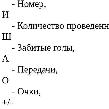
- Номер,
И
- Количество проведенн
Ш
- Забитые голы,
А
- Передачи,
О
- Очки,
+/-