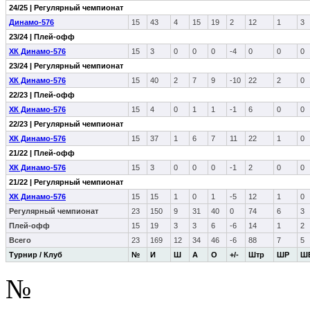
24/25 | Регулярный чемпионат
Динамо-576
15
43
4
15
19
2
12
1
3
23/24 | Плей-офф
ХК Динамо-576
15
3
0
0
0
-4
0
0
0
23/24 | Регулярный чемпионат
ХК Динамо-576
15
40
2
7
9
-10
22
2
0
22/23 | Плей-офф
ХК Динамо-576
15
4
0
1
1
-1
6
0
0
22/23 | Регулярный чемпионат
ХК Динамо-576
15
37
1
6
7
11
22
1
0
21/22 | Плей-офф
ХК Динамо-576
15
3
0
0
0
-1
2
0
0
21/22 | Регулярный чемпионат
ХК Динамо-576
15
15
1
0
1
-5
12
1
0
Регулярный чемпионат
23
150
9
31
40
0
74
6
3
Плей-офф
15
19
3
3
6
-6
14
1
2
Всего
23
169
12
34
46
-6
88
7
5
Турнир / Клуб
№
И
Ш
А
О
+/-
Штр
ШР
Ш
№