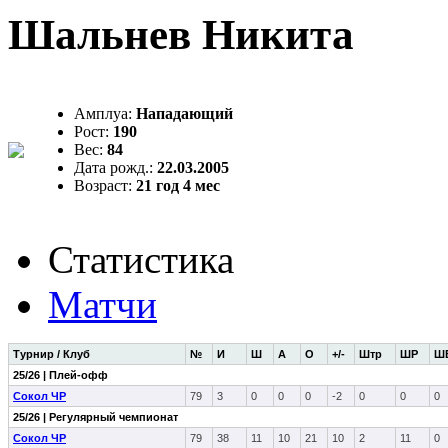
Шальнев Никита
Амплуа:
Нападающий
Рост:
190
Вес:
84
Дата рожд.:
22.03.2005
Возраст:
21 год 4 мес
Статистика
Матчи
Турнир / Клуб
№
И
Ш
А
О
+/-
Штр
ШР
Ш
25/26 | Плей-офф
Сокол ЧР
79
3
0
0
0
-2
0
0
0
25/26 | Регулярный чемпионат
Сокол ЧР
79
38
11
10
21
10
2
11
0