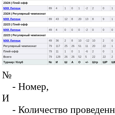
23/24 | Плей-офф
МХК Липецк
89
4
1
0
1
-2
2
0
1
23/24 | Регулярный чемпионат
МХК Липецк
89
43
12
8
20
13
8
9
1
22/23 | Плей-офф
МХК Липецк
49
4
0
0
0
-2
0
0
0
22/23 | Регулярный чемпионат
МХК Липецк
49
36
2
8
10
-12
10
2
0
Регулярный чемпионат
79
117
25
26
51
11
20
22
1
Плей-офф
79
11
1
0
1
-6
2
0
1
Всего
79
128
26
26
52
5
22
22
2
Турнир / Клуб
№
И
Ш
А
О
+/-
Штр
ШР
Ш
№
- Номер,
И
- Количество проведенн