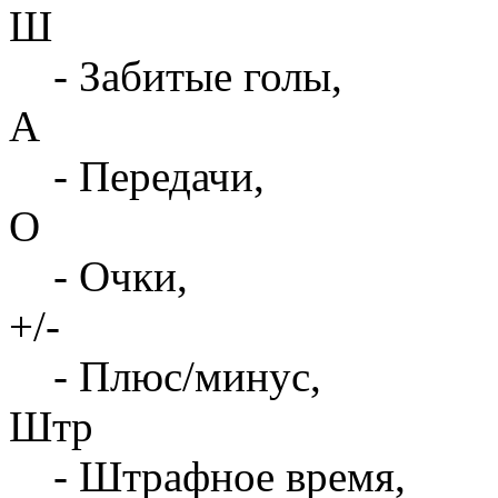
Ш
- Забитые голы,
А
- Передачи,
О
- Очки,
+/-
- Плюс/минус,
Штр
- Штрафное время,