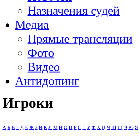
Назначения судей
Медиа
Прямые трансляции
Фото
Видео
Антидопинг
Игроки
А
Б
В
Г
Д
Е
Ж
З
И
К
Л
М
Н
О
П
Р
С
Т
У
Ф
Х
Ц
Ч
Ш
Щ
Э
Ю
Я