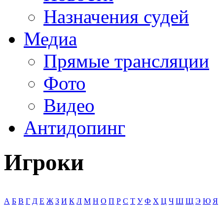
Назначения судей
Медиа
Прямые трансляции
Фото
Видео
Антидопинг
Игроки
А
Б
В
Г
Д
Е
Ж
З
И
К
Л
М
Н
О
П
Р
С
Т
У
Ф
Х
Ц
Ч
Ш
Щ
Э
Ю
Я