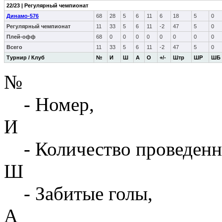
22/23 | Регулярный чемпионат
Динамо-576
68
28
5
6
11
6
18
5
0
Регулярный чемпионат
11
33
5
6
11
-2
47
5
0
Плей-офф
68
0
0
0
0
0
0
0
0
Всего
11
33
5
6
11
-2
47
5
0
Турнир / Клуб
№
И
Ш
А
О
+/-
Штр
ШР
ШБ
№
- Номер,
И
- Количество проведенн
Ш
- Забитые голы,
А