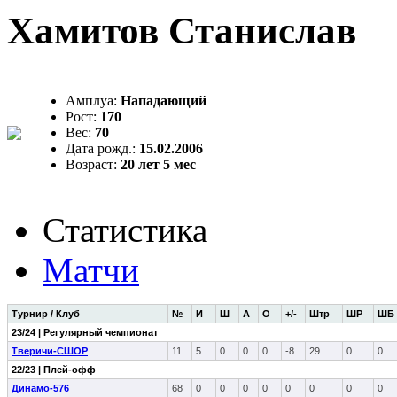
Хамитов Станислав
Амплуа:
Нападающий
Рост:
170
Вес:
70
Дата рожд.:
15.02.2006
Возраст:
20 лет 5 мес
Статистика
Матчи
Турнир / Клуб
№
И
Ш
А
О
+/-
Штр
ШР
ШБ
23/24 | Регулярный чемпионат
Тверичи-СШОР
11
5
0
0
0
-8
29
0
0
22/23 | Плей-офф
Динамо-576
68
0
0
0
0
0
0
0
0