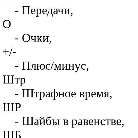
- Передачи,
О
- Очки,
+/-
- Плюс/минус,
Штр
- Штрафное время,
ШР
- Шайбы в равенстве,
ШБ