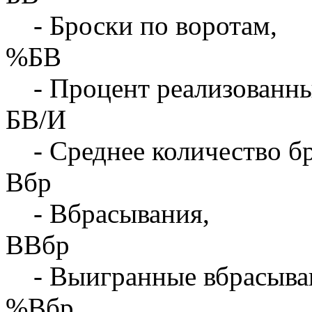
- Броски по воротам,
%БВ
- Процент реализованны
БВ/И
- Среднее количество бр
Вбр
- Вбрасывания,
ВВбр
- Выигранные вбрасыва
%Вбр