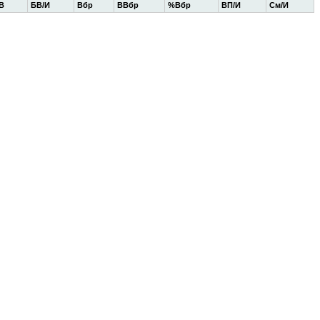
В
БВ/И
Вбр
ВВбр
%Вбр
ВП/И
См/И