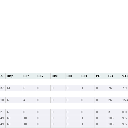
+/-
Штр
ШР
ШБ
ШМ
ШО
ШП
РБ
БВ
%Б
-37
41
6
0
0
0
1
0
76
7.9
-10
4
4
0
0
0
0
0
26
15.
-2
4
0
0
0
0
0
0
3
0.0
-49
49
10
0
0
0
1
0
105
9.5
-49
49
10
0
0
0
1
0
105
9.5