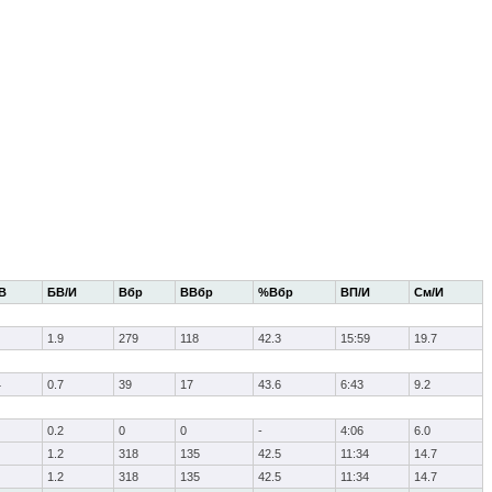
В
БВ/И
Вбр
ВВбр
%Вбр
ВП/И
См/И
1.9
279
118
42.3
15:59
19.7
4
0.7
39
17
43.6
6:43
9.2
0.2
0
0
-
4:06
6.0
1.2
318
135
42.5
11:34
14.7
1.2
318
135
42.5
11:34
14.7