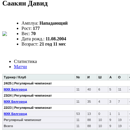
Саакян Давид
Амплуа:
Нападающий
Рост:
177
Вес:
70
Дата рожд.:
11.08.2004
Возраст:
21 год 11 мес
Статистика
Матчи
Турнир / Клуб
№
И
Ш
А
О
24/25 | Регулярный чемпионат
МХК Белгород
11
40
6
5
11
23/24 | Регулярный чемпионат
МХК Белгород
11
35
4
3
7
22/23 | Регулярный чемпионат
МХК Белгород
53
13
0
1
1
Регулярный чемпионат
11
88
10
9
19
Всего
11
88
10
9
19