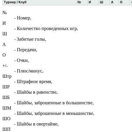
Турнир / Клуб
№
И
Ш
А
О
№
- Номер,
И
- Количество проведенных игр,
Ш
- Забитые голы,
А
- Передачи,
О
- Очки,
+/-
- Плюс/минус,
Штр
- Штрафное время,
ШР
- Шайбы в равенстве,
ШБ
- Шайбы, заброшенные в большинстве,
ШМ
- Шайбы, заброшенные в меньшинстве,
ШО
- Шайбы в овертайме,
ШП