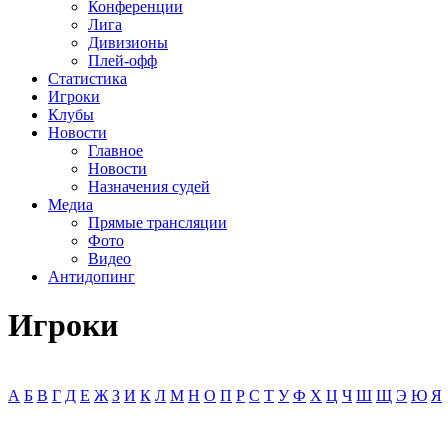
Конференции
Лига
Дивизионы
Плей-офф
Статистика
Игроки
Клубы
Новости
Главное
Новости
Назначения судей
Медиа
Прямые трансляции
Фото
Видео
Антидопинг
Игроки
А
Б
В
Г
Д
Е
Ж
З
И
К
Л
М
Н
О
П
Р
С
Т
У
Ф
Х
Ц
Ч
Ш
Щ
Э
Ю
Я