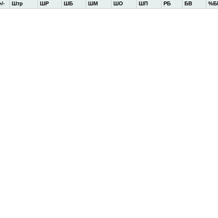
+/-
Штр
ШР
ШБ
ШМ
ШО
ШП
РБ
БВ
%Б