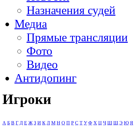
Назначения судей
Медиа
Прямые трансляции
Фото
Видео
Антидопинг
Игроки
А
Б
В
Г
Д
Е
Ж
З
И
К
Л
М
Н
О
П
Р
С
Т
У
Ф
Х
Ц
Ч
Ш
Щ
Э
Ю
Я