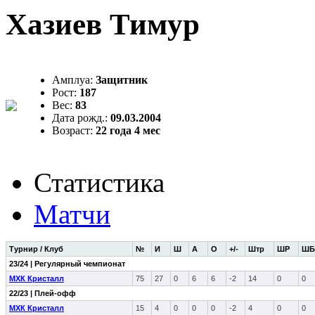
Хазиев Тимур
Амплуа:
Защитник
Рост:
187
Вес:
83
Дата рожд.:
09.03.2004
Возраст:
22 года 4 мес
Статистика
Матчи
Турнир / Клуб
№
И
Ш
А
О
+/-
Штр
ШР
ШБ
23/24 | Регулярный чемпионат
МХК Кристалл
75
27
0
6
6
-2
14
0
0
22/23 | Плей-офф
МХК Кристалл
15
4
0
0
0
-2
4
0
0