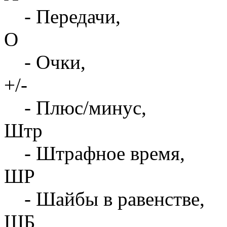
- Передачи,
О
- Очки,
+/-
- Плюс/минус,
Штр
- Штрафное время,
ШР
- Шайбы в равенстве,
ШБ