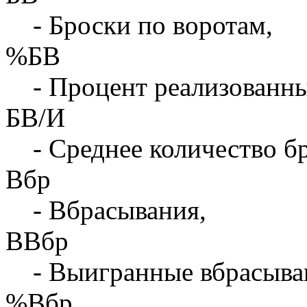
- Броски по воротам,
%БВ
- Процент реализованны
БВ/И
- Среднее количество бр
Вбр
- Вбрасывания,
ВВбр
- Выигранные вбрасыва
%Вбр