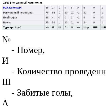
22/23 | Регулярный чемпионат
МХК Кристалл
15
27
1
4
5
0
6
0
1
Регулярный чемпионат
75
54
1
10
11
-2
20
0
1
Плей-офф
15
4
0
0
0
-2
4
0
0
Всего
75
58
1
10
11
-4
24
0
1
Турнир / Клуб
№
И
Ш
А
О
+/-
Штр
ШР
ШБ
№
- Номер,
И
- Количество проведенн
Ш
- Забитые голы,
А