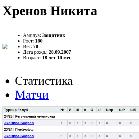
Хренов Никита
Амплуа:
Защитник
Рост:
180
Вес:
70
Дата рожд.:
28.09.2007
Возраст:
18 лет 10 мес
Статистика
Матчи
Турнир / Клуб
№
И
Ш
А
О
+/-
Штр
ШР
ШБ
24/25 | Регулярный чемпионат
ЭкоНива-Бобров
7
4
0
0
0
0
0
0
0
23/24 | Плей-офф
ЭкоНива-Бобров
6
0
0
0
0
0
0
0
0