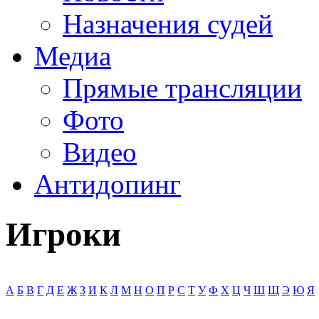
Назначения судей
Медиа
Прямые трансляции
Фото
Видео
Антидопинг
Игроки
А
Б
В
Г
Д
Е
Ж
З
И
К
Л
М
Н
О
П
Р
С
Т
У
Ф
Х
Ц
Ч
Ш
Щ
Э
Ю
Я