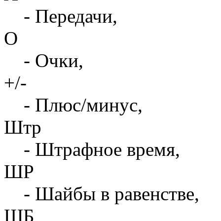
- Передачи,
О
- Очки,
+/-
- Плюс/минус,
Штр
- Штрафное время,
ШР
- Шайбы в равенстве,
ШБ