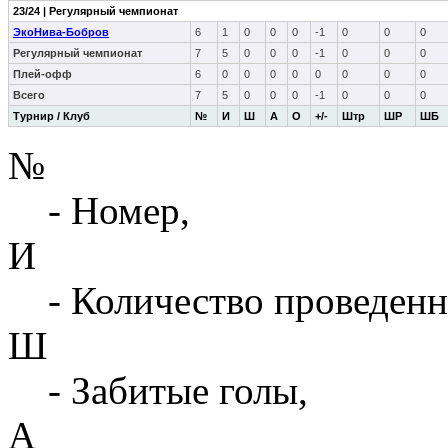
23/24 | Регулярный чемпионат
ЭкоНива-Бобров
6
1
0
0
0
-1
0
0
0
Регулярный чемпионат
7
5
0
0
0
-1
0
0
0
Плей-офф
6
0
0
0
0
0
0
0
0
Всего
7
5
0
0
0
-1
0
0
0
Турнир / Клуб
№
И
Ш
А
О
+/-
Штр
ШР
ШБ
№
- Номер,
И
- Количество проведенн
Ш
- Забитые голы,
А