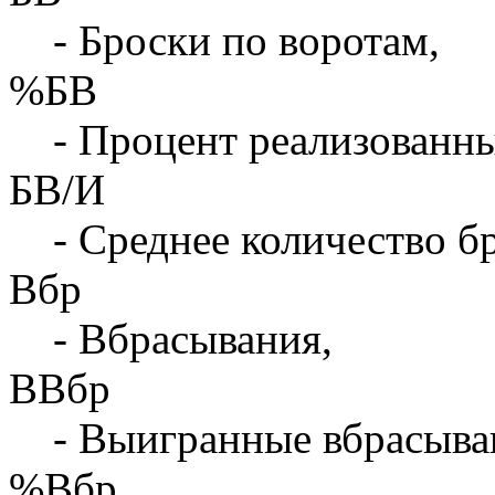
- Броски по воротам,
%БВ
- Процент реализованны
БВ/И
- Среднее количество бр
Вбр
- Вбрасывания,
ВВбр
- Выигранные вбрасыва
%Вбр