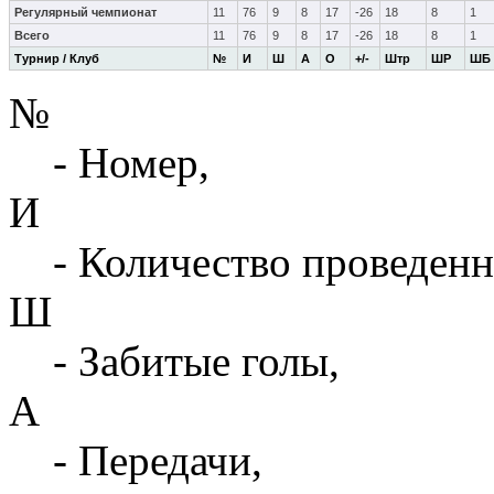
Регулярный чемпионат
11
76
9
8
17
-26
18
8
1
Всего
11
76
9
8
17
-26
18
8
1
Турнир / Клуб
№
И
Ш
А
О
+/-
Штр
ШР
ШБ
№
- Номер,
И
- Количество проведенн
Ш
- Забитые голы,
А
- Передачи,