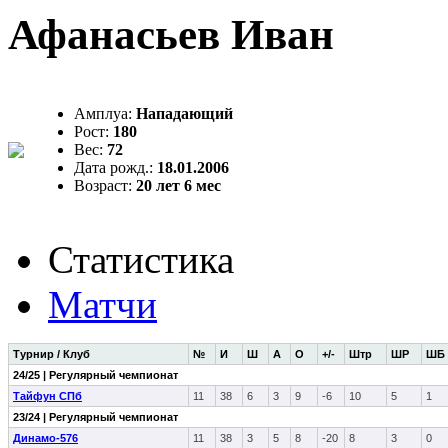
Афанасьев Иван
Амплуа:
Нападающий
Рост:
180
Вес:
72
Дата рожд.:
18.01.2006
Возраст:
20 лет 6 мес
Статистика
Матчи
Турнир / Клуб
№
И
Ш
А
О
+/-
Штр
ШР
ШБ
24/25 | Регулярный чемпионат
Тайфун СПб
11
38
6
3
9
-6
10
5
1
23/24 | Регулярный чемпионат
Динамо-576
11
38
3
5
8
-20
8
3
0