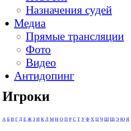
Назначения судей
Медиа
Прямые трансляции
Фото
Видео
Антидопинг
Игроки
А
Б
В
Г
Д
Е
Ж
З
И
К
Л
М
Н
О
П
Р
С
Т
У
Ф
Х
Ц
Ч
Ш
Щ
Э
Ю
Я