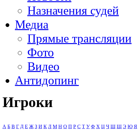
Назначения судей
Медиа
Прямые трансляции
Фото
Видео
Антидопинг
Игроки
А
Б
В
Г
Д
Е
Ж
З
И
К
Л
М
Н
О
П
Р
С
Т
У
Ф
Х
Ц
Ч
Ш
Щ
Э
Ю
Я