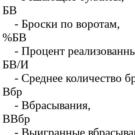
БВ
- Броски по воротам,
%БВ
- Процент реализованны
БВ/И
- Среднее количество бр
Вбр
- Вбрасывания,
ВВбр
- Выигранные вбрасыва