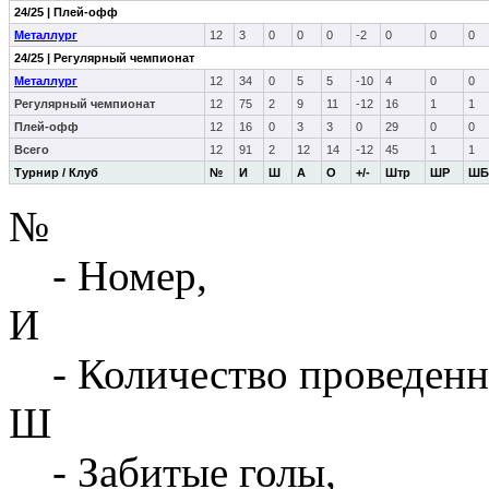
24/25 | Плей-офф
Металлург
12
3
0
0
0
-2
0
0
0
24/25 | Регулярный чемпионат
Металлург
12
34
0
5
5
-10
4
0
0
Регулярный чемпионат
12
75
2
9
11
-12
16
1
1
Плей-офф
12
16
0
3
3
0
29
0
0
Всего
12
91
2
12
14
-12
45
1
1
Турнир / Клуб
№
И
Ш
А
О
+/-
Штр
ШР
ШБ
№
- Номер,
И
- Количество проведенн
Ш
- Забитые голы,