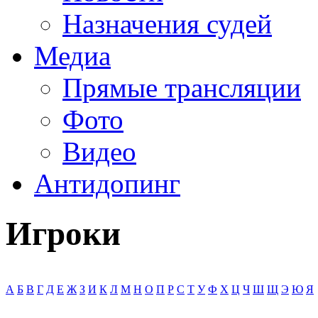
Назначения судей
Медиа
Прямые трансляции
Фото
Видео
Антидопинг
Игроки
А
Б
В
Г
Д
Е
Ж
З
И
К
Л
М
Н
О
П
Р
С
Т
У
Ф
Х
Ц
Ч
Ш
Щ
Э
Ю
Я