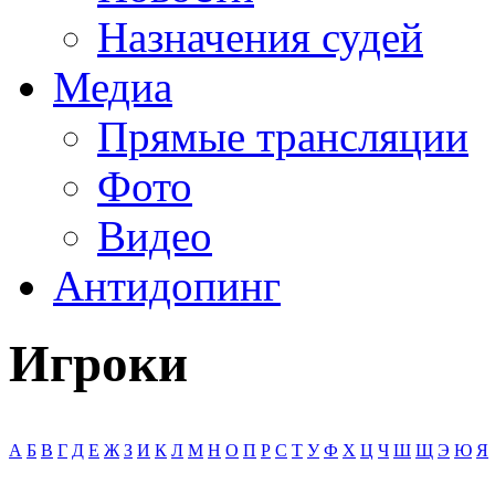
Назначения судей
Медиа
Прямые трансляции
Фото
Видео
Антидопинг
Игроки
А
Б
В
Г
Д
Е
Ж
З
И
К
Л
М
Н
О
П
Р
С
Т
У
Ф
Х
Ц
Ч
Ш
Щ
Э
Ю
Я