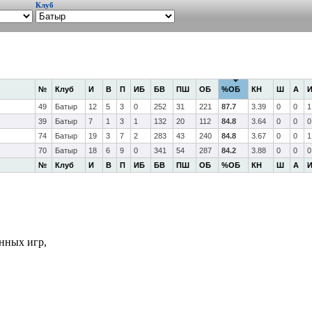
Клуб
№
Клуб
И
В
П
ИБ
БВ
ПШ
ОБ
%ОБ
КН
Ш
А
И
49
Батыр
12
5
3
0
252
31
221
87.7
3.39
0
0
1
39
Батыр
7
1
3
1
132
20
112
84.8
3.64
0
0
0
74
Батыр
19
3
7
2
283
43
240
84.8
3.67
0
0
1
70
Батыр
18
6
9
0
341
54
287
84.2
3.88
0
0
0
№
Клуб
И
В
П
ИБ
БВ
ПШ
ОБ
%ОБ
КН
Ш
А
И
нных игр,