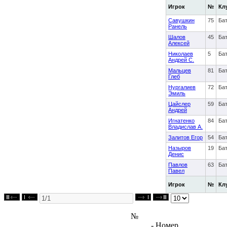
Игрок
№
Кл
Савушкин
75
Ба
Ранель
Шалов
45
Ба
Алексей
Николаев
5
Ба
Андрей С.
Мальцев
81
Ба
Глеб
Нургалиев
72
Ба
Эмиль
Цайслер
59
Ба
Андрей
Игнатенко
84
Ба
Владислав А.
Залитов Егор
54
Ба
Назыров
19
Ба
Денис
Павлов
63
Ба
Павел
Игрок
№
Кл
№
- Номер,