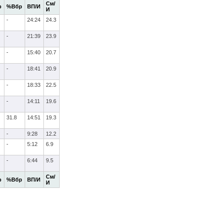
См/
р
%Вбр
ВП/И
И
-
24:24
24.3
-
21:39
23.9
-
15:40
20.7
-
18:41
20.9
-
18:33
22.5
-
14:11
19.6
31.8
14:51
19.3
-
9:28
12.2
-
5:12
6.9
-
6:44
9.5
См/
р
%Вбр
ВП/И
И