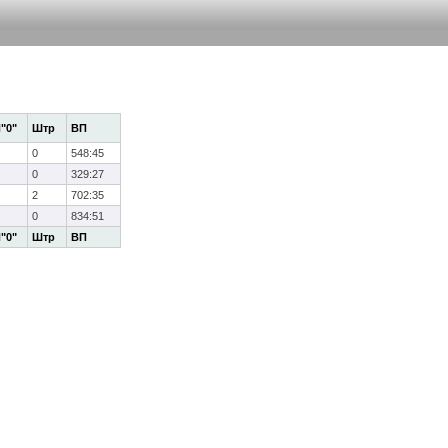
"0"
Штр
ВП
0
548:45
0
329:27
2
702:35
0
834:51
"0"
Штр
ВП