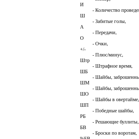
И
- Количество проведе
Ш
- Забитые голы,
А
- Передачи,
О
- Очки,
+/-
- Плюс/минус,
Штр
- Штрафное время,
ШБ
- Шайбы, заброшенны
ШМ
- Шайбы, заброшенны
ШО
- Шайбы в овертайме
ШП
- Победные шайбы,
РБ
- Решающие буллиты,
БВ
- Броски по воротам,
%БВ