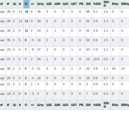
БВ/
уб
И
Ш
А
О
+/-
Штр
ШБ
ШМ
ШО
ШП
РБ
БВ
%БВ
Вбр
ВВб
И
тыр
38
6
12
18
0
38
3
0
0
0
0
98
6.1
2.6
0
0
тыр
38
2
12
14
9
20
0
0
0
0
0
51
3.9
1.3
0
0
тыр
38
2
9
11
2
14
1
1
0
0
0
42
4.8
1.1
0
0
тыр
35
3
5
8
-5
16
2
1
0
0
0
54
5.6
1.5
0
0
тыр
20
3
4
7
-8
37
2
0
0
1
0
43
7.0
2.1
0
0
тыр
37
2
5
7
2
24
1
0
0
0
0
19
10.5
0.5
0
0
тыр
38
2
3
5
-3
41
0
0
0
1
0
42
4.8
1.1
44
14
тыр
26
0
3
3
-4
18
0
0
0
0
0
18
0.0
0.7
0
0
тыр
11
0
2
2
1
4
0
0
0
0
0
2
0.0
0.2
0
0
тыр
18
0
0
0
-3
4
0
0
0
0
0
7
0.0
0.4
0
0
БВ/
уб
И
Ш
А
О
+/-
Штр
ШБ
ШМ
ШО
ШП
РБ
БВ
%БВ
Вбр
ВВб
И