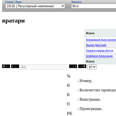
Сезон | Этап
Амплуа
вратари
Игрок
Комариков Константин
Валов Дмитрий
Гильмутдинов Артур
Алфёров Александр
Игрок
№
- Номер,
И
- Количество проведе
В
- Выигрыши,
П
- Проигрыши,
ИБ