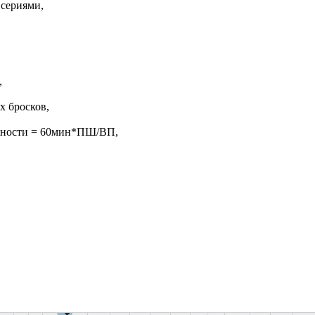
 сериями,
,
х бросков,
жности = 60мин*ПШ/ВП,