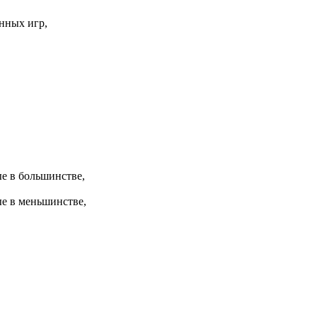
нных игр,
е в большинстве,
е в меньшинстве,
,