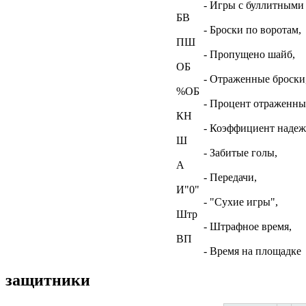
- Игры с буллитными
БВ
- Броски по воротам,
ПШ
- Пропущено шайб,
ОБ
- Отраженные броски
%ОБ
- Процент отраженны
КН
- Коэффициент наде
Ш
- Забитые голы,
А
- Передачи,
И"0"
- "Сухие игры",
Штр
- Штрафное время,
ВП
- Время на площадке
защитники