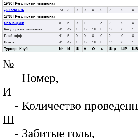
19/20 | Регулярный чемпионат
Динамо-576
73
3
0
0
0
0
2
0
0
17/18 | Регулярный чемпионат
СКА-Варяги
8
5
0
1
1
3
2
0
0
Регулярный чемпионат
41
42
1
17
18
8
42
0
1
Плей-офф
41
5
0
0
0
0
2
0
0
Всего
41
47
1
17
18
8
44
0
1
Турнир / Клуб
№
И
Ш
А
О
+/-
Штр
ШР
ШБ
№
- Номер,
И
- Количество проведенн
Ш
- Забитые голы,