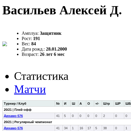
Васильев Алексей Д.
Амплуа:
Защитник
Рост:
191
Вес:
84
Дата рожд.:
28.01.2000
Возраст:
26 лет 6 мес
Статистика
Матчи
Турнир / Клуб
№
И
Ш
А
О
+/-
Штр
ШР
ШБ
20/21 | Плей-офф
Динамо-576
41
5
0
0
0
0
2
0
0
20/21 | Регулярный чемпионат
Динамо-576
41
34
1
16
17
5
38
0
1