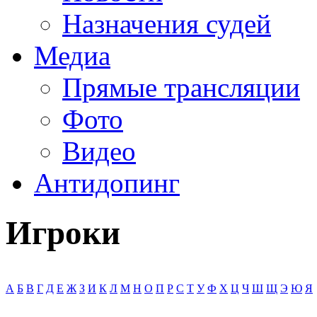
Назначения судей
Медиа
Прямые трансляции
Фото
Видео
Антидопинг
Игроки
А
Б
В
Г
Д
Е
Ж
З
И
К
Л
М
Н
О
П
Р
С
Т
У
Ф
Х
Ц
Ч
Ш
Щ
Э
Ю
Я