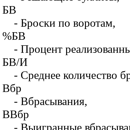
БВ
- Броски по воротам,
%БВ
- Процент реализованны
БВ/И
- Среднее количество бр
Вбр
- Вбрасывания,
ВВбр
- Выигранные вбрасыва