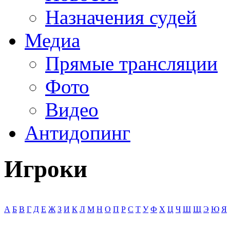
Назначения судей
Медиа
Прямые трансляции
Фото
Видео
Антидопинг
Игроки
А
Б
В
Г
Д
Е
Ж
З
И
К
Л
М
Н
О
П
Р
С
Т
У
Ф
Х
Ц
Ч
Ш
Щ
Э
Ю
Я