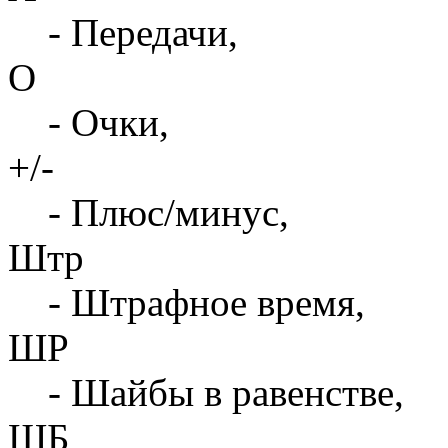
- Передачи,
О
- Очки,
+/-
- Плюс/минус,
Штр
- Штрафное время,
ШР
- Шайбы в равенстве,
ШБ