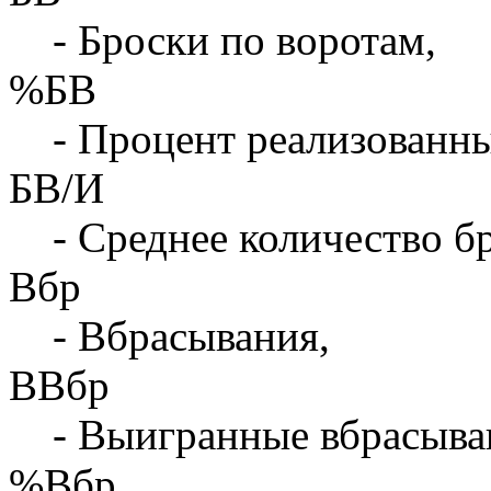
- Броски по воротам,
%БВ
- Процент реализованны
БВ/И
- Среднее количество бр
Вбр
- Вбрасывания,
ВВбр
- Выигранные вбрасыва
%Вбр