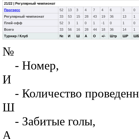
21/22 | Регулярный чемпионат
Прогресс
52
13
3
4
7
4
6
3
0
Регулярный чемпионат
33
53
15
28
43
19
36
13
1
Плей-офф
52
3
1
0
1
-1
0
1
0
Всего
33
56
16
28
44
18
36
14
1
Турнир / Клуб
№
И
Ш
А
О
+/-
Штр
ШР
Ш
№
- Номер,
И
- Количество проведенн
Ш
- Забитые голы,
А