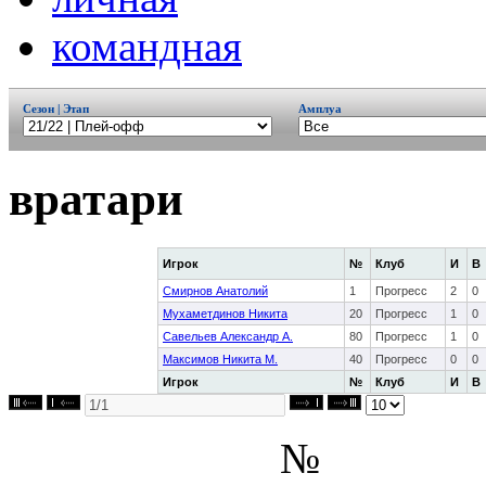
командная
Сезон | Этап
Амплуа
вратари
Игрок
№
Клуб
И
В
Смирнов Анатолий
1
Прогресс
2
0
Мухаметдинов Никита
20
Прогресс
1
0
Савельев Александр А.
80
Прогресс
1
0
Максимов Никита М.
40
Прогресс
0
0
Игрок
№
Клуб
И
В
№