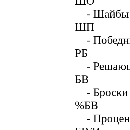
ШО
- Шайбы 
ШП
- Побед
РБ
- Решаю
БВ
- Броски
%БВ
- Процен