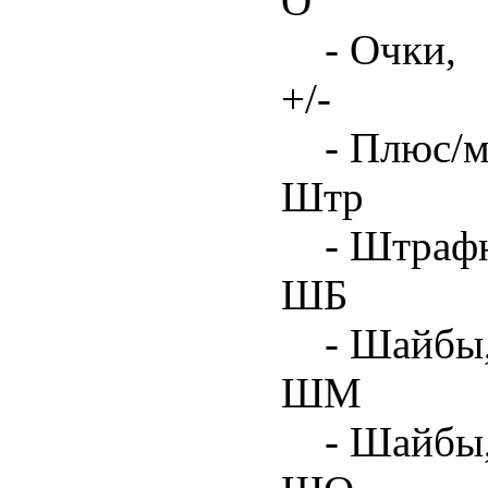
О
- Очки,
+/-
- Плюс/м
Штр
- Штрафн
ШБ
- Шайбы,
ШМ
- Шайбы