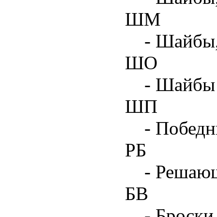
ШМ
- Шайбы
ШО
- Шайбы 
ШП
- Побед
РБ
- Решаю
БВ
- Броски