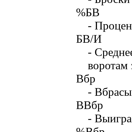
%БВ
- Процен
БВ/И
- Средне
воротам 
Вбр
- Вбрасы
ВВбр
- Выигра
%Вбр