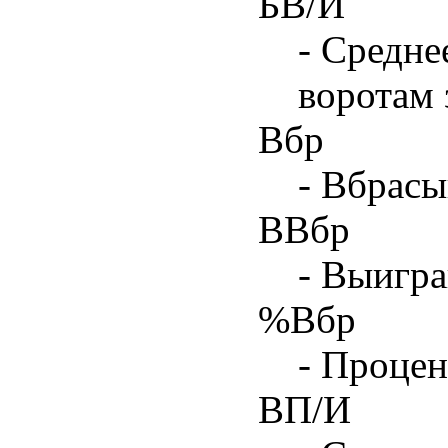
БВ/И
- Средне
воротам 
Вбр
- Вбрасы
ВВбр
- Выигра
%Вбр
- Процен
ВП/И