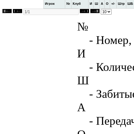
Игрок
№
Клуб
И
Ш
А
О
+/-
Штр
ШБ
№
- Номер,
И
- Количе
Ш
- Забиты
А
- Переда