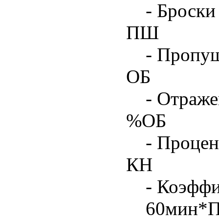
- Броски
ПШ
- Пропу
ОБ
- Отраже
%ОБ
- Процен
КН
- Коэфф
60мин*