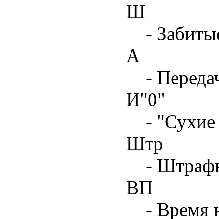
Ш
- Забиты
А
- Переда
И"0"
- "Сухие
Штр
- Штрафн
ВП
- Время 