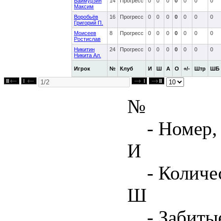
Баймурзин
14
Прогресс
0
0
0
0
0
0
0
Максим
Воробьёв
16
Прогресс
0
0
0
0
0
0
0
Григорий П.
Моисеев
8
Прогресс
0
0
0
0
0
0
0
Ростислав
Никитин
24
Прогресс
0
0
0
0
0
0
0
Никита Ал.
Игрок
№
Клуб
И
Ш
А
О
+/-
Штр
ШБ
№
- Номер,
И
- Количе
Ш
- Забиты