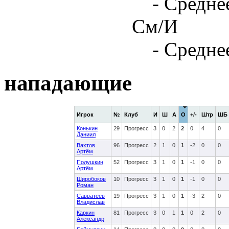
- Средне
См/И
- Средне
нападающие
Игрок
№
Клуб
И
Ш
А
О
+/-
Штр
ШБ
Конькин
29
Прогресс
3
0
2
2
0
4
0
Даниил
Вахтов
96
Прогресс
2
1
0
1
-2
0
0
Артём
Полушкин
52
Прогресс
3
1
0
1
-1
0
0
Артём
Широбоков
10
Прогресс
3
1
0
1
-1
0
0
Роман
Савватеев
19
Прогресс
3
1
0
1
-3
2
0
Владислав
Каркин
81
Прогресс
3
0
1
1
0
2
0
Александр