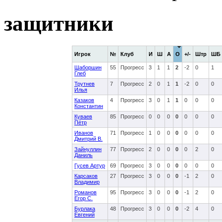
защитники
Игрок
№
Клуб
И
Ш
А
О
+/-
Штр
ШБ
Шаборшин
55
Прогресс
3
1
1
2
-2
0
1
Глеб
Трутнев
7
Прогресс
2
0
1
1
-2
0
0
Илья
Казаков
4
Прогресс
3
0
1
1
0
0
0
Константин
Куваев
85
Прогресс
0
0
0
0
0
0
0
Пётр
Иванов
71
Прогресс
1
0
0
0
0
0
0
Дмитрий В.
Зайнуллин
77
Прогресс
2
0
0
0
0
2
0
Даниль
Гусев Артур
69
Прогресс
3
0
0
0
0
0
0
Карсаков
27
Прогресс
3
0
0
0
-1
2
0
Владимир
Романов
95
Прогресс
3
0
0
0
-1
2
0
Егор С.
Бурлака
48
Прогресс
3
0
0
0
-2
4
0
Евгений