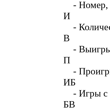
- Номер,
И
- Количе
В
- Выигр
П
- Проиг
ИБ
- Игры с
БВ