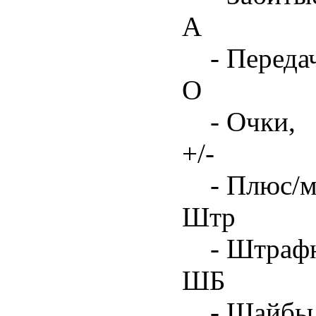
А
- Переда
О
- Очки,
+/-
- Плюс/м
Штр
- Штрафн
ШБ
- Шайбы,