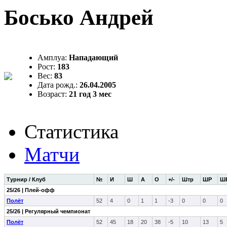
Босько Андрей
Амплуа:
Нападающий
Рост:
183
Вес:
83
Дата рожд.:
26.04.2005
Возраст:
21 год 3 мес
Статистика
Матчи
Турнир / Клуб
№
И
Ш
А
О
+/-
Штр
ШР
Ш
25/26 | Плей-офф
Полёт
52
4
0
1
1
-3
0
0
0
25/26 | Регулярный чемпионат
Полёт
52
45
18
20
38
-5
10
13
5