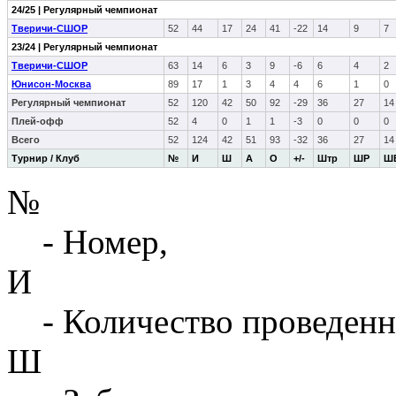
24/25 | Регулярный чемпионат
Тверичи-СШОР
52
44
17
24
41
-22
14
9
7
23/24 | Регулярный чемпионат
Тверичи-СШОР
63
14
6
3
9
-6
6
4
2
Юнисон-Москва
89
17
1
3
4
4
6
1
0
Регулярный чемпионат
52
120
42
50
92
-29
36
27
14
Плей-офф
52
4
0
1
1
-3
0
0
0
Всего
52
124
42
51
93
-32
36
27
14
Турнир / Клуб
№
И
Ш
А
О
+/-
Штр
ШР
Ш
№
- Номер,
И
- Количество проведенн
Ш