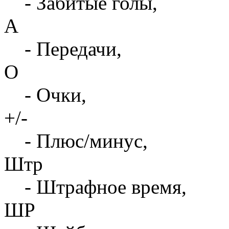
- Забитые голы,
А
- Передачи,
О
- Очки,
+/-
- Плюс/минус,
Штр
- Штрафное время,
ШР