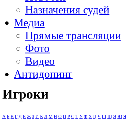
Назначения судей
Медиа
Прямые трансляции
Фото
Видео
Антидопинг
Игроки
А
Б
В
Г
Д
Е
Ж
З
И
К
Л
М
Н
О
П
Р
С
Т
У
Ф
Х
Ц
Ч
Ш
Щ
Э
Ю
Я