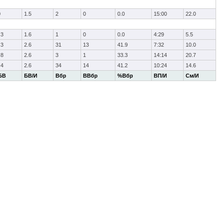
0
1.5
2
0
0.0
15:00
22.0
.3
1.6
1
0
0.0
4:29
5.5
.3
2.6
31
13
41.9
7:32
10.0
.8
2.6
3
1
33.3
14:14
20.7
.4
2.6
34
14
41.2
10:24
14.6
БВ
БВ/И
Вбр
ВВбр
%Вбр
ВП/И
См/И