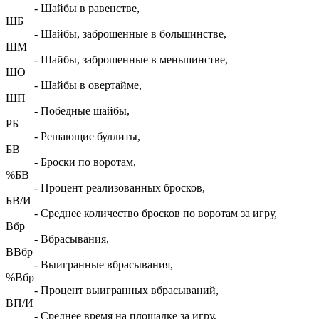
- Шайбы в равенстве,
ШБ
- Шайбы, заброшенные в большинстве,
ШМ
- Шайбы, заброшенные в меньшинстве,
ШО
- Шайбы в овертайме,
ШП
- Победные шайбы,
РБ
- Решающие буллиты,
БВ
- Броски по воротам,
%БВ
- Процент реализованных бросков,
БВ/И
- Среднее количество бросков по воротам за игру,
Вбр
- Вбрасывания,
ВВбр
- Выигранные вбрасывания,
%Вбр
- Процент выигранных вбрасываний,
ВП/И
- Среднее время на площадке за игру,