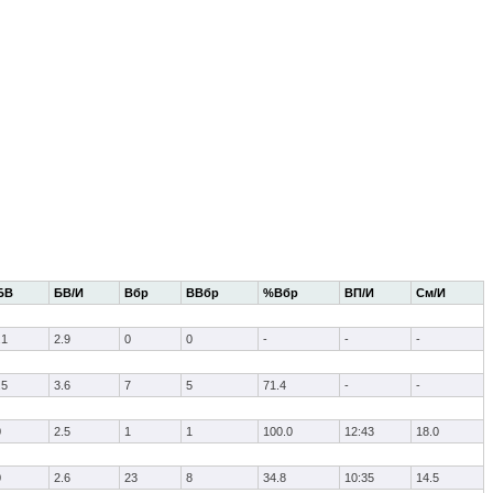
БВ
БВ/И
Вбр
ВВбр
%Вбр
ВП/И
См/И
.1
2.9
0
0
-
-
-
.5
3.6
7
5
71.4
-
-
0
2.5
1
1
100.0
12:43
18.0
0
2.6
23
8
34.8
10:35
14.5