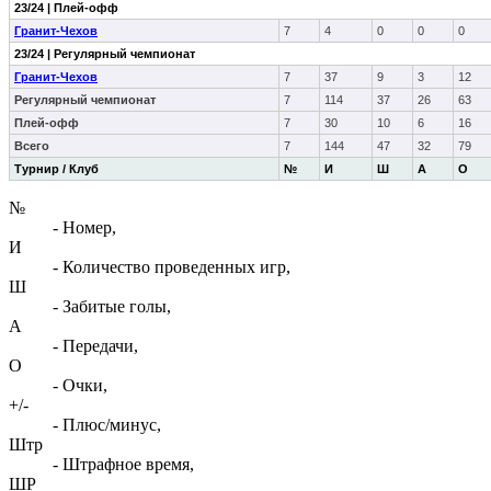
23/24 | Плей-офф
Гранит-Чехов
7
4
0
0
0
23/24 | Регулярный чемпионат
Гранит-Чехов
7
37
9
3
12
Регулярный чемпионат
7
114
37
26
63
Плей-офф
7
30
10
6
16
Всего
7
144
47
32
79
Турнир / Клуб
№
И
Ш
А
О
№
- Номер,
И
- Количество проведенных игр,
Ш
- Забитые голы,
А
- Передачи,
О
- Очки,
+/-
- Плюс/минус,
Штр
- Штрафное время,
ШР