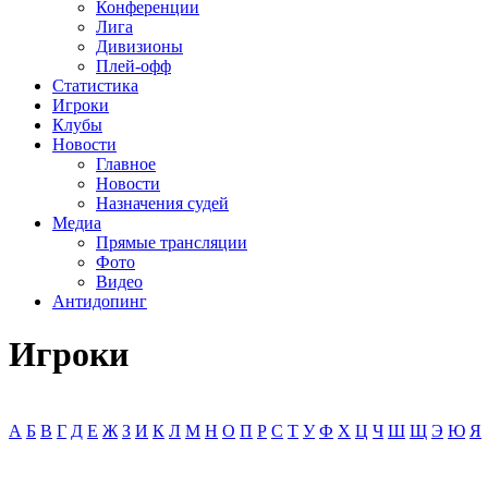
Конференции
Лига
Дивизионы
Плей-офф
Статистика
Игроки
Клубы
Новости
Главное
Новости
Назначения судей
Медиа
Прямые трансляции
Фото
Видео
Антидопинг
Игроки
А
Б
В
Г
Д
Е
Ж
З
И
К
Л
М
Н
О
П
Р
С
Т
У
Ф
Х
Ц
Ч
Ш
Щ
Э
Ю
Я