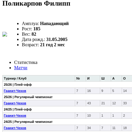
Поликарпов Филипп
Амплуа:
Нападающий
Рост:
185
Вес:
82
Дата рожд.:
31.05.2005
Возраст:
21 год 2 мес
Статистика
Матчи
Турнир / Клуб
№
И
Ш
А
О
25/26 | Плей-офф
Гранит-Чехов
7
16
9
5
14
25/26 | Регулярный чемпионат
Гранит-Чехов
7
43
21
12
33
24/25 | Плей-офф
Гранит-Чехов
7
10
1
1
2
24/25 | Регулярный чемпионат
Гранит-Чехов
7
34
7
11
18