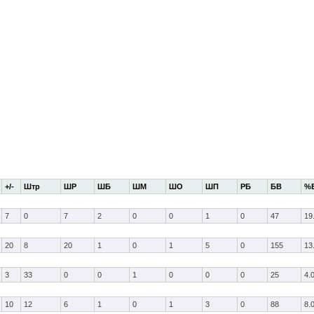
+/-
Штр
ШР
ШБ
ШМ
ШО
ШП
РБ
БВ
%
7
0
7
2
0
0
1
0
47
19
20
8
20
1
0
1
5
0
155
13
3
33
0
0
1
0
0
0
25
4.
10
12
6
1
0
1
3
0
88
8.