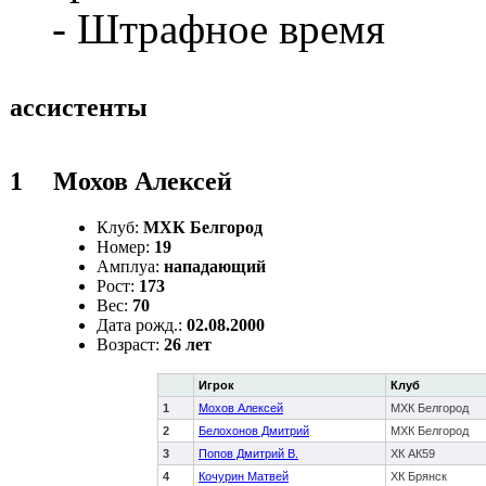
- Штрафное время
ассистенты
1
Мохов Алексей
Клуб:
МХК Белгород
Номер:
19
Амплуа:
нападающий
Рост:
173
Вес:
70
Дата рожд.:
02.08.2000
Возраст:
26 лет
Игрок
Клуб
1
Мохов Алексей
МХК Белгород
2
Белохонов Дмитрий
МХК Белгород
3
Попов Дмитрий В.
ХК АК59
4
Кочурин Матвей
ХК Брянск