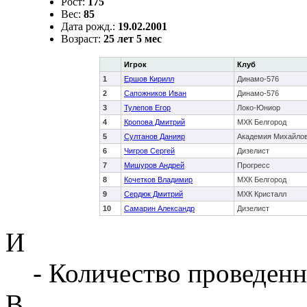
Рост:
175
Вес:
85
Дата рожд.:
19.02.2001
Возраст:
25 лет 5 мес
Игрок
Клуб
1
Ершов Кирилл
Динамо-576
2
Сапожников Иван
Динамо-576
3
Тулепов Егор
Локо-Юниор
4
Кропова Дмитрий
МХК Белгород
5
Султанов Данияр
Академия Михайло
6
Чигров Сергей
Дизелист
7
Мишуров Андрей
Прогресс
8
Кочетков Владимир
МХК Белгород
9
Сердюк Дмитрий
МХК Кристалл
10
Самарин Александр
Дизелист
И
- Количество проведенн
В