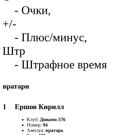
- Очки,
+/-
- Плюс/минус,
Штр
- Штрафное время
вратари
1
Ершов Кирилл
Клуб:
Динамо-576
Номер:
94
Амплуа:
вратарь