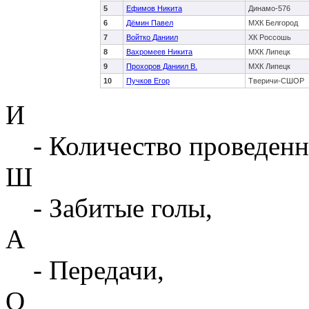
5
Ефимов Никита
Динамо-576
6
Дёмин Павел
МХК Белгород
7
Войтко Даниил
ХК Россошь
8
Вахромеев Никита
МХК Липецк
9
Прохоров Даниил В.
МХК Липецк
10
Пучков Егор
Тверичи-СШОР
И
- Количество проведенн
Ш
- Забитые голы,
А
- Передачи,
О