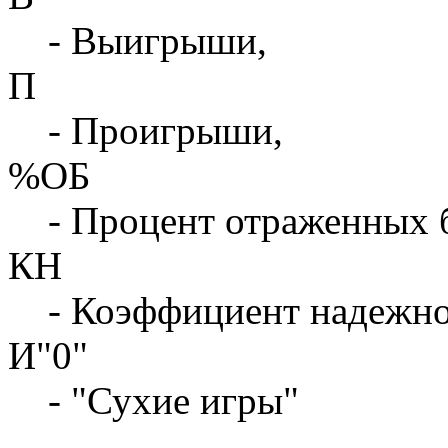
- Выигрыши,
П
- Проигрыши,
%ОБ
- Процент отраженных 
КН
- Коэффициент надежн
И"0"
- "Сухие игры"