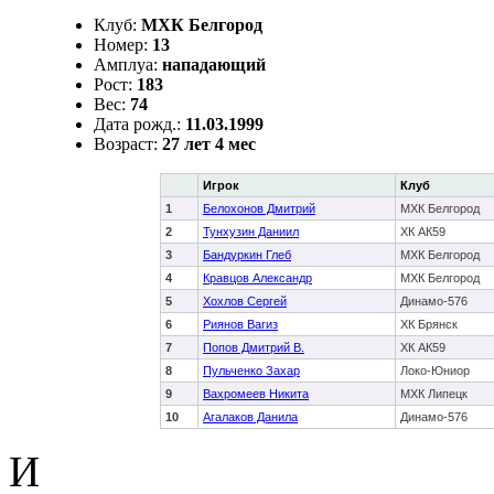
Клуб:
МХК Белгород
Номер:
13
Амплуа:
нападающий
Рост:
183
Вес:
74
Дата рожд.:
11.03.1999
Возраст:
27 лет 4 мес
Игрок
Клуб
1
Белохонов Дмитрий
МХК Белгород
2
Тунхузин Даниил
ХК АК59
3
Бандуркин Глеб
МХК Белгород
4
Кравцов Александр
МХК Белгород
5
Хохлов Сергей
Динамо-576
6
Риянов Вагиз
ХК Брянск
7
Попов Дмитрий В.
ХК АК59
8
Пульченко Захар
Локо-Юниор
9
Вахромеев Никита
МХК Липецк
10
Агалаков Данила
Динамо-576
И