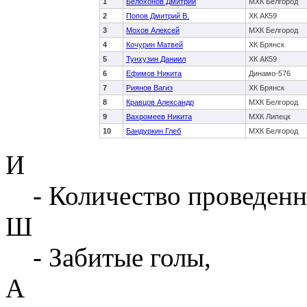
1
Белохонов Дмитрий
МХК Белгород
2
Попов Дмитрий В.
ХК АК59
3
Мохов Алексей
МХК Белгород
4
Кочурин Матвей
ХК Брянск
5
Тунхузин Даниил
ХК АК59
6
Ефимов Никита
Динамо-576
7
Риянов Вагиз
ХК Брянск
8
Кравцов Александр
МХК Белгород
9
Вахромеев Никита
МХК Липецк
10
Бандуркин Глеб
МХК Белгород
И
- Количество проведенн
Ш
- Забитые голы,
А