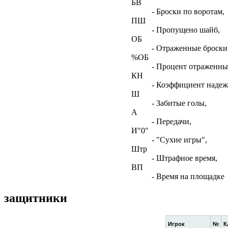
БВ
- Броски по воротам,
ПШ
- Пропущено шайб,
ОБ
- Отраженные броски
%ОБ
- Процент отраженны
КН
- Коэффициент наде
Ш
- Забитые голы,
А
- Передачи,
И"0"
- "Сухие игры",
Штр
- Штрафное время,
ВП
- Время на площадке
защитники
Игрок
№
К