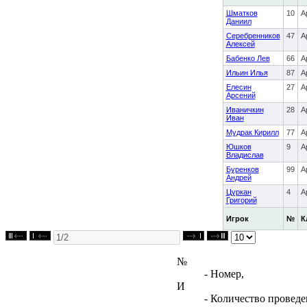
Шматков
10
А
Даниил
Серебренников
47
А
Алексей
Бабенко Лев
66
А
Ильин Илья
87
А
Елесин
27
А
Арсений
Иваничкин
28
А
Иван
Мудрак Кирилл
77
А
Юшков
9
А
Владислав
Буренков
99
А
Андрей
Цуркан
4
А
Григорий
Игрок
№
К
№
- Номер,
И
- Количество проведе