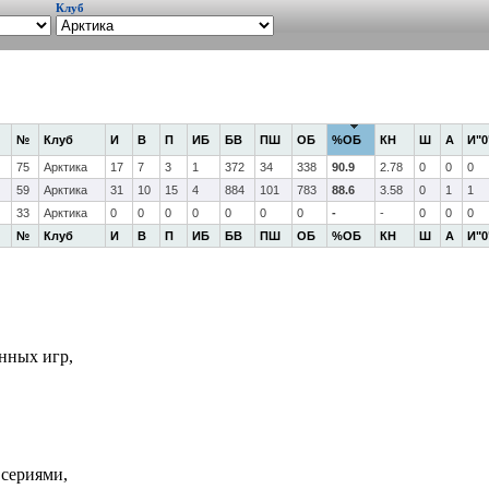
Клуб
№
Клуб
И
В
П
ИБ
БВ
ПШ
ОБ
%ОБ
КН
Ш
А
И"0
75
Арктика
17
7
3
1
372
34
338
90.9
2.78
0
0
0
59
Арктика
31
10
15
4
884
101
783
88.6
3.58
0
1
1
33
Арктика
0
0
0
0
0
0
0
-
-
0
0
0
№
Клуб
И
В
П
ИБ
БВ
ПШ
ОБ
%ОБ
КН
Ш
А
И"0
нных игр,
 сериями,