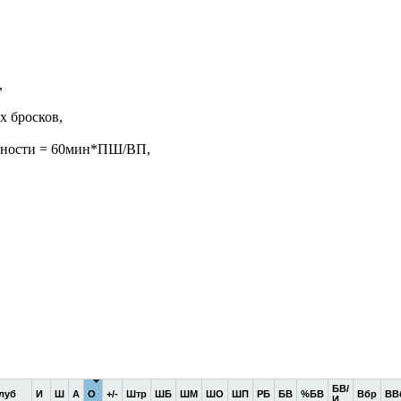
,
х бросков,
жности = 60мин*ПШ/ВП,
БВ/
луб
И
Ш
А
О
+/-
Штр
ШБ
ШМ
ШО
ШП
РБ
БВ
%БВ
Вбр
ВВ
И