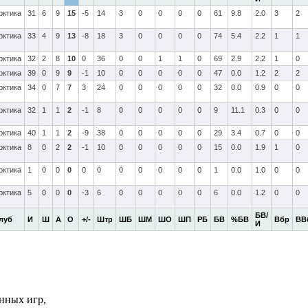
рктика
31
6
9
15
-5
14
3
0
0
0
0
61
9.8
2.0
3
2
рктика
33
4
9
13
-8
18
3
0
0
0
0
74
5.4
2.2
1
1
рктика
32
2
8
10
0
36
0
0
1
1
0
69
2.9
2.2
1
0
рктика
39
0
9
9
-1
10
0
0
0
0
0
47
0.0
1.2
2
2
рктика
34
0
7
7
3
24
0
0
0
0
0
32
0.0
0.9
0
0
рктика
32
1
1
2
-1
8
0
0
0
0
0
9
11.1
0.3
0
0
рктика
40
1
1
2
-9
38
0
0
0
0
0
29
3.4
0.7
0
0
рктика
8
0
2
2
-1
10
0
0
0
0
0
15
0.0
1.9
1
0
рктика
1
0
0
0
0
0
0
0
0
0
0
1
0.0
1.0
0
0
рктика
5
0
0
0
-3
6
0
0
0
0
0
6
0.0
1.2
0
0
БВ/
луб
И
Ш
А
О
+/-
Штр
ШБ
ШМ
ШО
ШП
РБ
БВ
%БВ
Вбр
ВВ
И
нных игр,