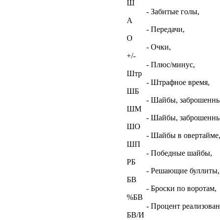
Ш
- Забитые голы,
А
- Передачи,
О
- Очки,
+/-
- Плюс/минус,
Штр
- Штрафное время,
ШБ
- Шайбы, заброшенны
ШМ
- Шайбы, заброшенны
ШО
- Шайбы в овертайме
ШП
- Победные шайбы,
РБ
- Решающие буллиты,
БВ
- Броски по воротам,
%БВ
- Процент реализован
БВ/И