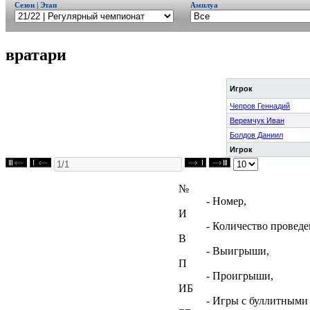
Сезон | Этап
Амплуа
вратари
Игрок
Чепров Геннадий
Веремчук Иван
Болдов Даниил
Игрок
№
- Номер,
И
- Количество проведе
В
- Выигрыши,
П
- Проигрыши,
ИБ
- Игры с буллитными