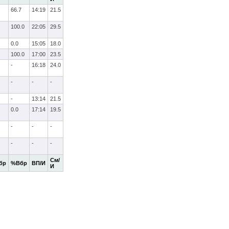
66.7
14:19
21.5
100.0
22:05
29.5
0.0
15:05
18.0
100.0
17:00
23.5
-
16:18
24.0
-
-
-
-
13:14
21.5
0.0
17:14
19.5
-
-
-
-
-
-
См/
бр
%Вбр
ВП/И
И