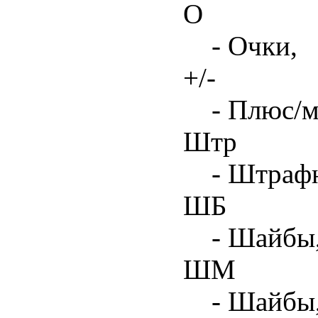
О
- Очки,
+/-
- Плюс/м
Штр
- Штрафн
ШБ
- Шайбы,
ШМ
- Шайбы