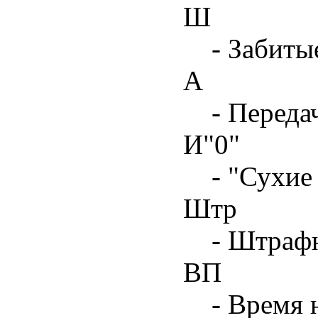
Ш
- Забиты
А
- Переда
И"0"
- "Сухие
Штр
- Штрафн
ВП
- Время 