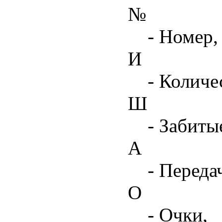
№
- Номер,
И
- Количе
Ш
- Забиты
А
- Переда
О
- Очки,