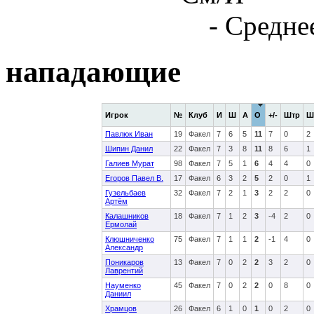
- Средне
нападающие
Игрок
№
Клуб
И
Ш
А
О
+/-
Штр
Ш
Павлюк Иван
19
Факел
7
6
5
11
7
0
2
Шипин Данил
22
Факел
7
3
8
11
8
6
1
Галиев Мурат
98
Факел
7
5
1
6
4
4
0
Егоров Павел В.
17
Факел
6
3
2
5
2
0
1
Гузельбаев
32
Факел
7
2
1
3
2
2
0
Артём
Калашников
18
Факел
7
1
2
3
-4
2
0
Ермолай
Клюшниченко
75
Факел
7
1
1
2
-1
4
0
Александр
Поникаров
13
Факел
7
0
2
2
3
2
0
Лаврентий
Науменко
45
Факел
7
0
2
2
0
8
0
Даниил
Храмцов
26
Факел
6
1
0
1
0
2
0