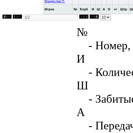
Владислав П.
Игрок
№
Клуб
И
Ш
А
О
+/-
Штр
Ш
№
- Номер,
И
- Количе
Ш
- Забиты
А
- Переда