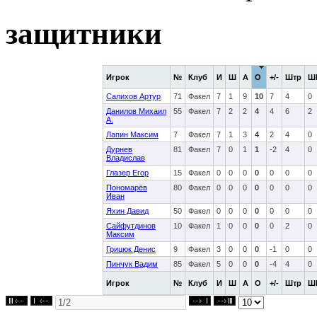
защитники
Игрок
№
Клуб
И
Ш
А
О
+/-
Штр
Ш
Салихов Артур
71
Факел
7
1
9
10
7
4
0
Данилов Михаил
55
Факел
7
2
2
4
4
6
2
А.
Лапин Максим
7
Факел
7
1
3
4
2
4
0
Дурнев
81
Факел
7
0
1
1
-2
4
0
Владислав
Глазер Егор
15
Факел
0
0
0
0
0
0
0
Пономарёв
80
Факел
0
0
0
0
0
0
0
Иван
Яхин Давид
50
Факел
0
0
0
0
0
0
0
Сайфутдинов
10
Факел
1
0
0
0
0
2
0
Максим
Грицюк Денис
9
Факел
3
0
0
0
-1
0
0
Пинчук Вадим
85
Факел
5
0
0
0
-4
4
0
Игрок
№
Клуб
И
Ш
А
О
+/-
Штр
Ш