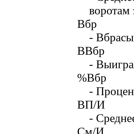
воротам 
Вбр
- Вбрасы
ВВбр
- Выигра
%Вбр
- Процен
ВП/И
- Средне
См/И