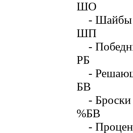
ШО
- Шайбы 
ШП
- Побед
РБ
- Решаю
БВ
- Броски
%БВ
- Процен