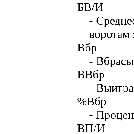
БВ/И
- Средне
воротам 
Вбр
- Вбрасы
ВВбр
- Выигра
%Вбр
- Процен
ВП/И