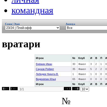
командная
Сезон | Этап
Амплуа
вратари
Игрок
№
Клуб
И
В
П
Ерёмин Иван
30
Факел
3
2
1
0
Сауков Роберт
35
Факел
5
2
2
0
Лебедев Никита В.
1
Факел
1
0
0
0
Веденяпин Илья
65
Факел
0
0
0
0
Игрок
№
Клуб
И
В
П
№