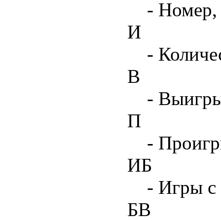
- Номер,
И
- Количе
В
- Выигр
П
- Проиг
ИБ
- Игры с
БВ