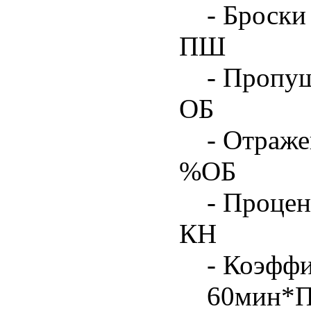
- Броски
ПШ
- Пропу
ОБ
- Отраже
%ОБ
- Процен
КН
- Коэфф
60мин*