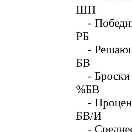
ШП
- Побед
РБ
- Решаю
БВ
- Броски
%БВ
- Процен
БВ/И
- Средне