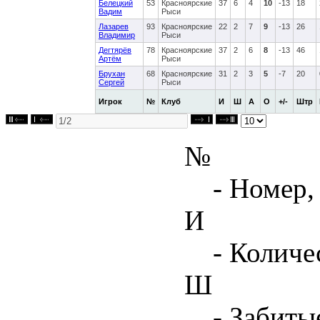
Белецкий
53
Красноярские
37
6
4
10
-13
18
Вадим
Рыси
Лазарев
93
Красноярские
22
2
7
9
-13
26
Владимир
Рыси
Дегтярёв
78
Красноярские
37
2
6
8
-13
46
Артём
Рыси
Брухан
68
Красноярские
31
2
3
5
-7
20
Сергей
Рыси
Игрок
№
Клуб
И
Ш
А
О
+/-
Штр
№
- Номер,
И
- Количе
Ш
- Забиты