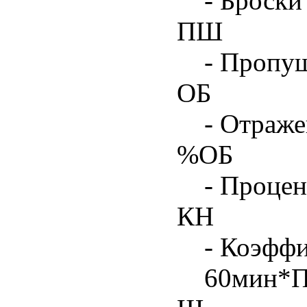
- Броски
ПШ
- Пропу
ОБ
- Отраже
%ОБ
- Процен
КН
- Коэфф
60мин*