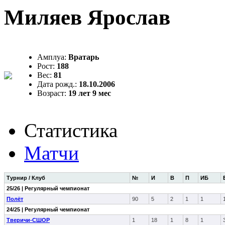
Миляев Ярослав
Амплуа:
Вратарь
Рост:
188
Вес:
81
Дата рожд.:
18.10.2006
Возраст:
19 лет 9 мес
Статистика
Матчи
Турнир / Клуб
№
И
В
П
ИБ
25/26 | Регулярный чемпионат
Полёт
90
5
2
1
1
24/25 | Регулярный чемпионат
Тверичи-СШОР
1
18
1
8
1