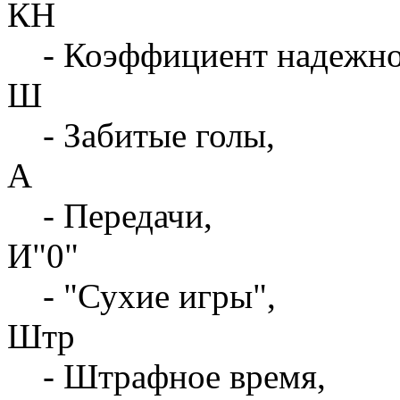
КН
- Коэффициент надежн
Ш
- Забитые голы,
А
- Передачи,
И"0"
- "Сухие игры",
Штр
- Штрафное время,