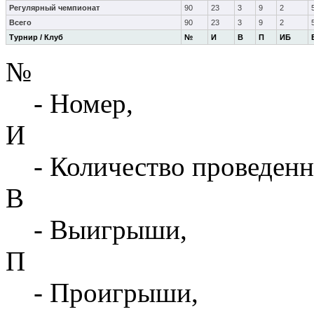
Регулярный чемпионат
90
23
3
9
2
Всего
90
23
3
9
2
Турнир / Клуб
№
И
В
П
ИБ
№
- Номер,
И
- Количество проведенн
В
- Выигрыши,
П
- Проигрыши,