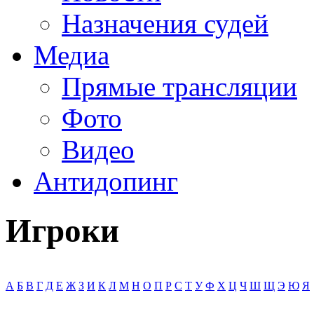
Назначения судей
Медиа
Прямые трансляции
Фото
Видео
Антидопинг
Игроки
А
Б
В
Г
Д
Е
Ж
З
И
К
Л
М
Н
О
П
Р
С
Т
У
Ф
Х
Ц
Ч
Ш
Щ
Э
Ю
Я