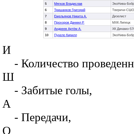
5
Мягков Владислав
ЭкоНива-Боб
6
Тришанков Григорий
Тверичи-СШ
7
Емельянов Никита А.
Дизелист
8
Прохоров Даниил Р.
МХК Липецк
9
Андреев Артём А.
ХК Динамо-57
10
Пукело Кирилл
ЭкоНива-Боб
И
- Количество проведенн
Ш
- Забитые голы,
А
- Передачи,
О