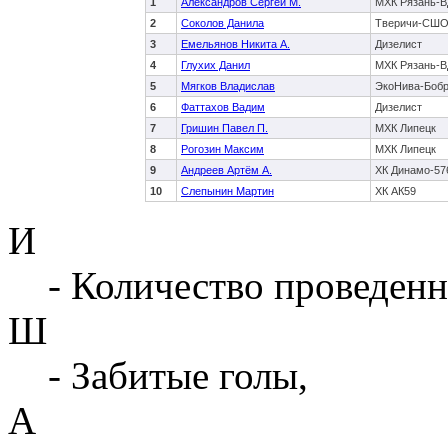
1
Александров Сергей М.
МХК Рязань-
2
Соколов Данила
Тверичи-СШ
3
Емельянов Никита А.
Дизелист
4
Глухих Данил
МХК Рязань-
5
Мягков Владислав
ЭкоНива-Боб
6
Фаттахов Вадим
Дизелист
7
Гришин Павел П.
МХК Липецк
8
Рогозин Максим
МХК Липецк
9
Андреев Артём А.
ХК Динамо-57
10
Слепынин Мартин
ХК АК59
И
- Количество проведенн
Ш
- Забитые голы,
А