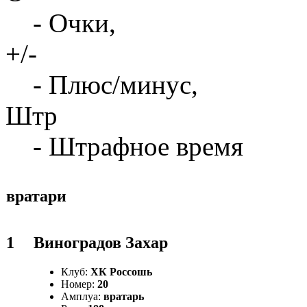
- Очки,
+/-
- Плюс/минус,
Штр
- Штрафное время
вратари
1
Виноградов Захар
Клуб:
ХК Россошь
Номер:
20
Амплуа:
вратарь