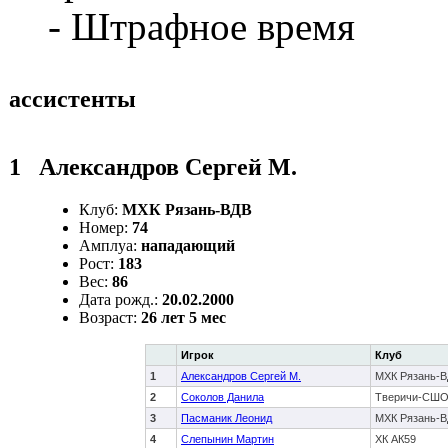
- Штрафное время
ассистенты
1
Александров Сергей М.
Клуб:
МХК Рязань-ВДВ
Номер:
74
Амплуа:
нападающий
Рост:
183
Вес:
86
Дата рожд.:
20.02.2000
Возраст:
26 лет 5 мес
Игрок
Клуб
1
Александров Сергей М.
МХК Рязань-
2
Соколов Данила
Тверичи-СШ
3
Пасманик Леонид
МХК Рязань-
4
Слепынин Мартин
ХК АК59