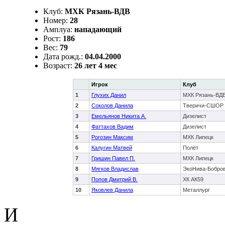
Клуб:
МХК Рязань-ВДВ
Номер:
28
Амплуа:
нападающий
Рост:
186
Вес:
79
Дата рожд.:
04.04.2000
Возраст:
26 лет 4 мес
Игрок
Клуб
1
Глухих Данил
МХК Рязань-ВД
2
Соколов Данила
Тверичи-СШОР
3
Емельянов Никита А.
Дизелист
4
Фаттахов Вадим
Дизелист
5
Рогозин Максим
МХК Липецк
6
Калугин Матвей
Полёт
7
Гришин Павел П.
МХК Липецк
8
Мягков Владислав
ЭкоНива-Бобро
9
Попов Дмитрий В.
ХК АК59
10
Яковлев Данила
Металлург
И