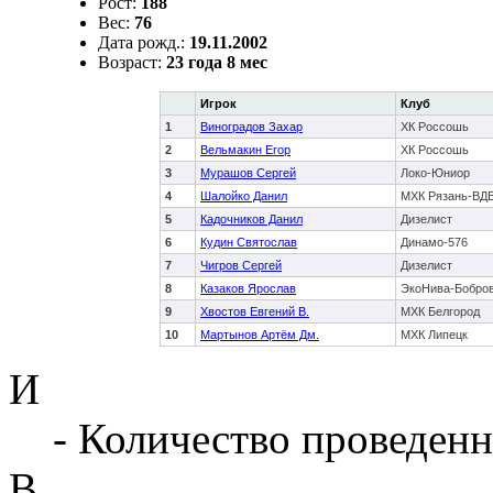
Рост:
188
Вес:
76
Дата рожд.:
19.11.2002
Возраст:
23 года 8 мес
Игрок
Клуб
1
Виноградов Захар
ХК Россошь
2
Вельмакин Егор
ХК Россошь
3
Мурашов Сергей
Локо-Юниор
4
Шалойко Данил
МХК Рязань-ВД
5
Кадочников Данил
Дизелист
6
Кудин Святослав
Динамо-576
7
Чигров Сергей
Дизелист
8
Казаков Ярослав
ЭкоНива-Бобро
9
Хвостов Евгений В.
МХК Белгород
10
Мартынов Артём Дм.
МХК Липецк
И
- Количество проведенн
В